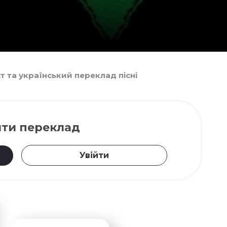
кст та український переклад пісні
ти переклад
Увійти