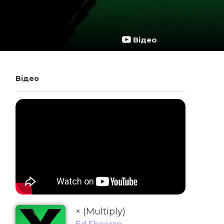
Відео
Відео
× (Multiply)