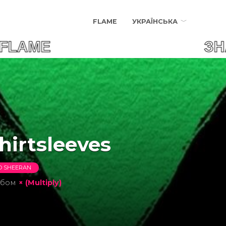
FLAME
УКРАЇНСЬКА
R FLAME ЗНАЙДИ СВ
hirtsleeves
D SHEERAN
ьбом
× (Multiply)