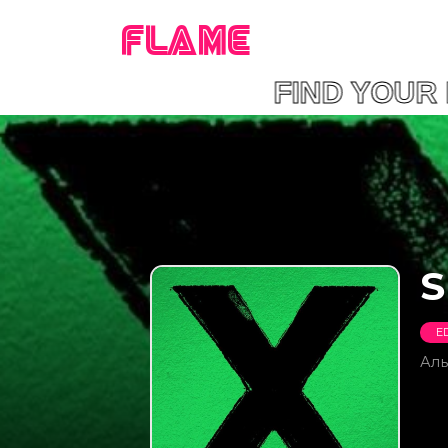
FLAME
FIND YOU
S
E
Ал