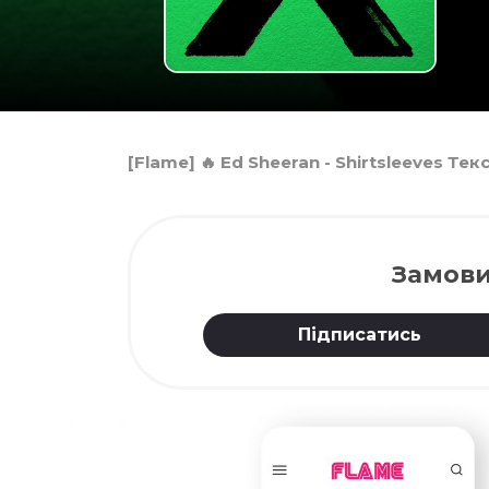
[Flame] 🔥 Ed Sheeran - Shirtsleeves Те
Замови
Підписатись