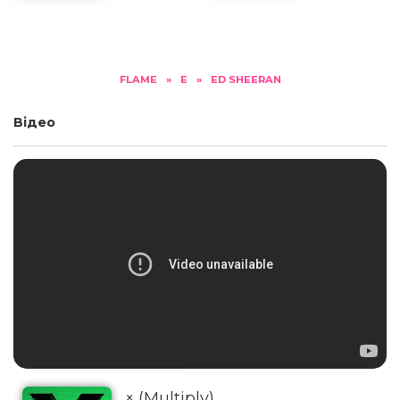
FLAME
»
E
»
ED SHEERAN
Відео
× (Multiply)