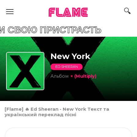
FLAME
Ю ПРИСТРАСТЬ
New York
ED SHEERAN
Альбом
× (Multiply)
[Flame] 🔥 Ed Sheeran - New York Текст та
український переклад пісні