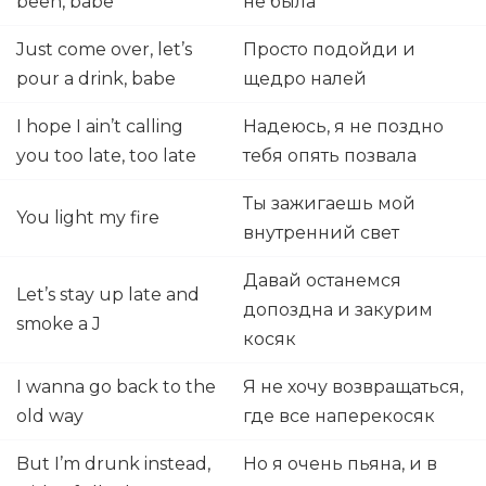
been, babe
не была
Just come over, let’s
Просто подойди и
pour a drink, babe
щедро налей
I hope I ain’t calling
Надеюсь, я не поздно
you too late, too late
тебя опять позвала
Ты зажигаешь мой
You light my fire
внутренний свет
Давай останемся
Let’s stay up late and
допоздна и закурим
smoke a J
косяк
I wanna go back to the
Я не хочу возвращаться,
old way
где все наперекосяк
But I’m drunk instead,
Но я очень пьяна, и в