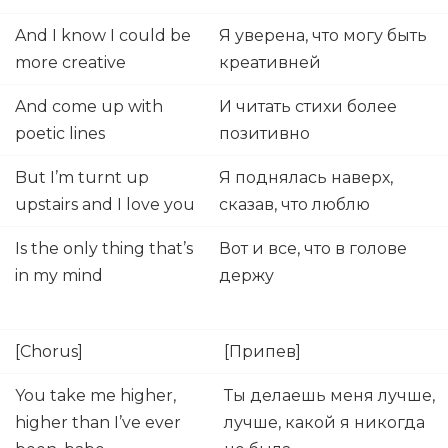
And I know I could be
Я уверена, что могу быть
more creative
креативней
And come up with
И читать стихи более
poetic lines
позитивно
But I’m turnt up
Я поднялась наверх,
upstairs and I love you
сказав, что люблю
Is the only thing that’s
Вот и все, что в голове
in my mind
держу
[Chorus]
[Припев]
You take me higher,
Ты делаешь меня лучше,
higher than I’ve ever
лучше, какой я никогда