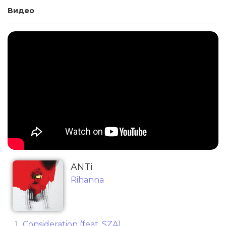
Видео
ANTi
Rihanna
Consideration (feat. SZA)