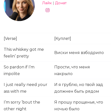
Лайк
|
Донат
[Verse]
[Куплет]
This whiskey got me
Виски меня взбодрило
feelin’ pretty
So pardon if I’m
Прости, что меня
impolite
накрыло
I just really need your
И я грублю, но твой зад
ass with me
должнен быть рядом
I’m sorry ’bout the
Я прошу прощенья, что
other night
ночью было