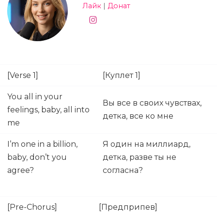
Лайк
|
Донат
[Verse 1]
[Куплет 1]
You all in your
Вы все в своих чувствах,
feelings, baby, all into
детка, все ко мне
me
I’m one in a billion,
Я один на миллиард,
baby, don’t you
детка, разве ты не
agree?
согласна?
[Pre-Chorus]
[Предприпев]