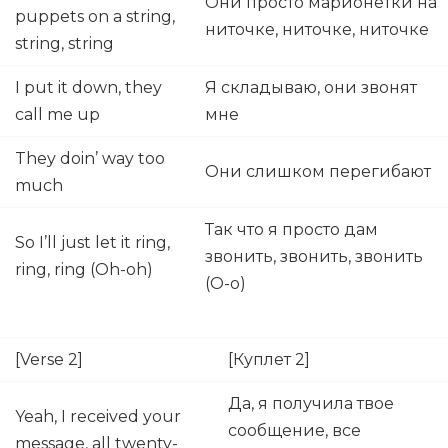
Они просто марионетки на
puppets on a string,
ниточке, ниточке, ниточке
string, string
I put it down, they
Я складываю, они звонят
call me up
мне
They doin’ way too
Они слишком перегибают
much
Так что я просто дам
So I’ll just let it ring,
звонить, звонить, звонить
ring, ring (Oh-oh)
(О-о)
[Verse 2]
[Куплет 2]
Да, я получила твое
Yeah, I received your
сообщение, все
message, all twenty-