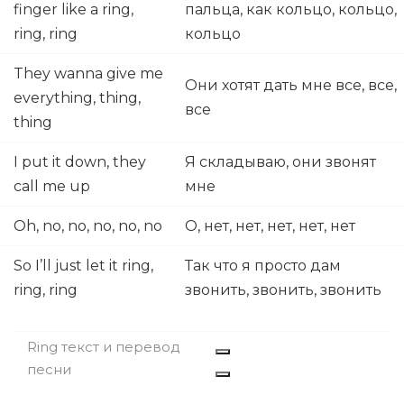
finger like a ring,
пальца, как кольцо, кольцо,
ring, ring
кольцо
They wanna give me
Они хотят дать мне все, все,
everything, thing,
все
thing
I put it down, they
Я складываю, они звонят
call me up
мне
Oh, no, no, no, no, no
О, нет, нет, нет, нет, нет
So I’ll just let it ring,
Так что я просто дам
ring, ring
звонить, звонить, звонить
Ring текст и перевод
песни