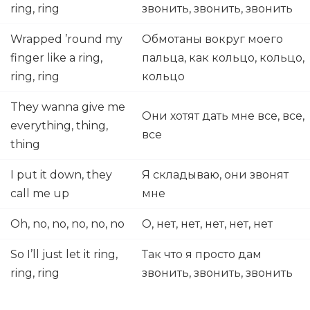
ring, ring
звонить, звонить, звонить
Wrapped ’round my
Обмотаны вокруг моего
finger like a ring,
пальца, как кольцо, кольцо,
ring, ring
кольцо
They wanna give me
Они хотят дать мне все, все,
everything, thing,
все
thing
I put it down, they
Я складываю, они звонят
call me up
мне
Oh, no, no, no, no, no
О, нет, нет, нет, нет, нет
So I’ll just let it ring,
Так что я просто дам
ring, ring
звонить, звонить, звонить