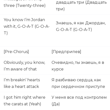
двадцать три (Двадцать
three (Twenty-three)
три)
You know I’m Jordan
Знаешь, я как Джордан,
with it, G-O-A-T (G-O-A-
G-O-A-T (G-O-A-T)
T)
[Pre-Chorus]
[Предприпев]
Obviously, you know,
Очевидно, ты знаешь, я в
I’m aware of that
курсе
I’m breakin’ hearts
Я разбиваю сердца, как
like a heart attack
при сердечном приступе
I got him right where
У меня все под контролем
the carats at (Yeah)
(Да)