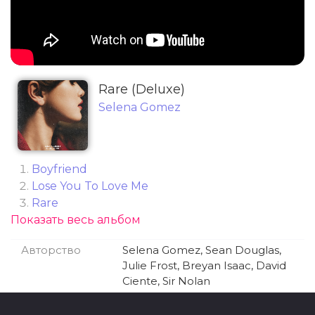
Rare (Deluxe)
Selena Gomez
Boyfriend
Lose You To Love Me
Rare
Показать весь альбом
Souvenir
Look At Her Now
Авторство
Selena Gomez, Sean Douglas,
She
Julie Frost, Breyan Isaac, David
Crowded Room by Selena Gomez & 6LACK
Ciente, Sir Nolan
Vulnerable
Dance Again