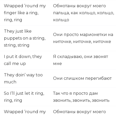
Wrapped ’round my
Обмотаны вокруг моего
finger like a ring,
пальца, как кольцо, кольцо,
ring, ring
кольцо
They just like
Они просто марионетки на
puppets on a string,
ниточке, ниточке, ниточке
string, string
I put it down, they
Я складываю, они звонят
call me up
мне
They doin’ way too
Они слишком перегибают
much
So I’ll just let it ring,
Так что я просто дам
ring, ring
звонить, звонить, звонить
Wrapped ’round my
Обмотаны вокруг моего