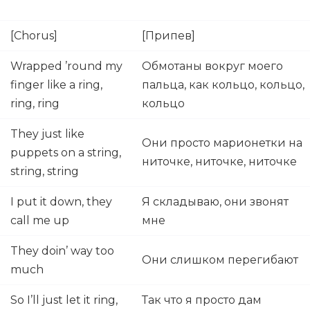
[Chorus]
[Припев]
Wrapped ’round my
Обмотаны вокруг моего
finger like a ring,
пальца, как кольцо, кольцо,
ring, ring
кольцо
They just like
Они просто марионетки на
puppets on a string,
ниточке, ниточке, ниточке
string, string
I put it down, they
Я складываю, они звонят
call me up
мне
They doin’ way too
Они слишком перегибают
much
So I’ll just let it ring,
Так что я просто дам