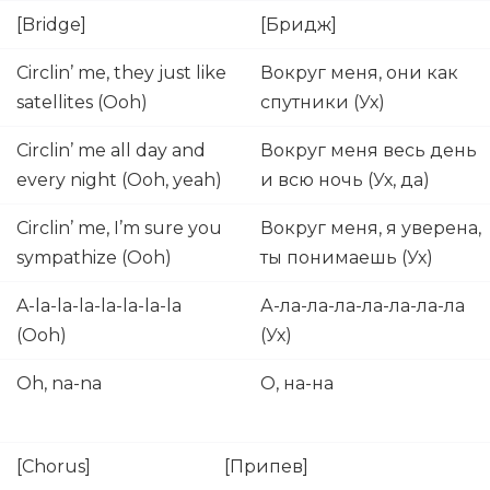
[Bridge]
[Бридж]
Circlin’ me, they just like
Вокруг меня, они как
satellites (Ooh)
спутники (Ух)
Circlin’ me all day and
Вокруг меня весь день
every night (Ooh, yeah)
и всю ночь (Ух, да)
Circlin’ me, I’m sure you
Вокруг меня, я уверена,
sympathize (Ooh)
ты понимаешь (Ух)
A-la-la-la-la-la-la-la
А-ла-ла-ла-ла-ла-ла-ла
(Ooh)
(Ух)
Oh, na-na
О, на-на
[Chorus]
[Припев]