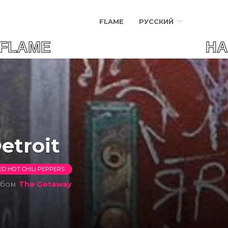
FLAME
РУССКИЙ
FLAME НАЙДИ СВОЮ
etroit
ED HOT CHILI PEPPERS
ьбом
The Getaway