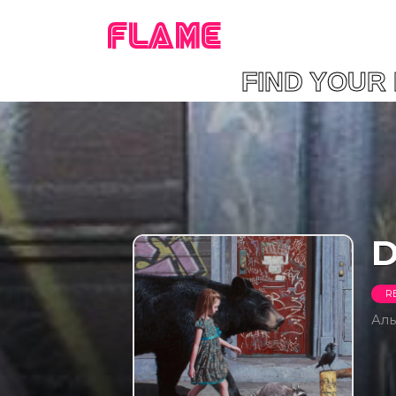
FLAME
FIND YOUR 
D
R
Ал