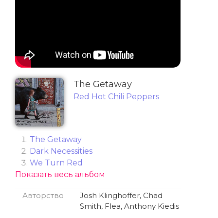
The Getaway
Red Hot Chili Peppers
The Getaway
Dark Necessities
We Turn Red
Показать весь альбом
The Longest Wave
Goodbye Angels
Авторство
Josh Klinghoffer, Chad
Sick Love
Smith, Flea, Anthony Kiedis
Go Robot