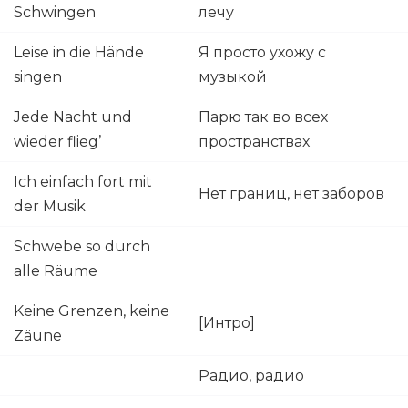
Schwingen
лечу
Leise in die Hände
Я просто ухожу с
singen
музыкой
Jede Nacht und
Парю так во всех
wieder flieg’
пространствах
Ich einfach fort mit
Нет границ, нет заборов
der Musik
Schwebe so durch
alle Räume
Keine Grenzen, keine
[Интро]
Zäune
Радио, радио