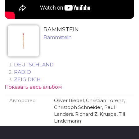
RAMMSTEIN
Rammstein
DEUTSCHLAND
RADIO
ZEIG DICH
Показать весь альбом
AUSLÄNDER
SEX
Авторство
Oliver Riedel, Christian Lorenz,
PUPPE
Christoph Schneider, Paul
WAS ICH LIEBE
Landers, Richard Z. Kruspe, Till
DIAMANT
Lindemann
WEIT WEG
TATTOO