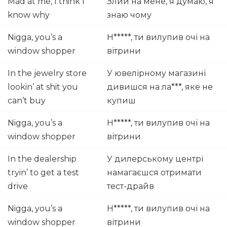
Mad at me, I think I
Злий на мене, я думаю, я
know why
знаю чому
Nigga, you’s a
Н*****, ти вилупив очі на
window shopper
вітрини
In the jewelry store
У ювелірному магазині
lookin’ at shit you
дивишся на ла***, яке не
can’t buy
купиш
Nigga, you’s a
Н*****, ти вилупив очі на
window shopper
вітрини
In the dealership
У дилерському центрі
tryin’ to get a test
намагаєшся отримати
drive
тест-драйв
Nigga, you’s a
Н*****, ти вилупив очі на
window shopper
вітрини