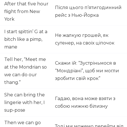
After that five hour
Після цього п’ятигодинний
flight from New
рейс з Нью-Йорка
York
I start spittin’ G at a
Не жалкую грошей, як
bitch like a pimp,
сутенер, на своїх ціпочок
mane
Tell her, “Meet me
Скажи їй: “Зустріньмося в
at the Mondrian so
“Мондріані”, щоб ми могли
we can do our
зробити свій крок”
thang.”
She can bring the
Гадаю, вона може взяти з
lingerie with her, I
собою нижню білизну
sup-pose
Then we can go
Тоді ми можемо перейти від