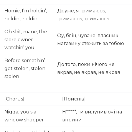
Homie, I’m holdin’,
Друже, я тримаюсь,
holdin’, holdin’
тримаюсь, тримаюсь
Oh shit, mane, the
Оу, блін, чуваче, власник
store owner
магазину стежить за тобою
watchin’ you
Before somethin’
До того, поки нічого не
get stolen, stolen,
вкрав, не вкрав, не вкрав
stolen
[Chorus]
[Приспів]
Nigga, you’s a
Н*****, ти вилупив очі на
window shopper
вітрини