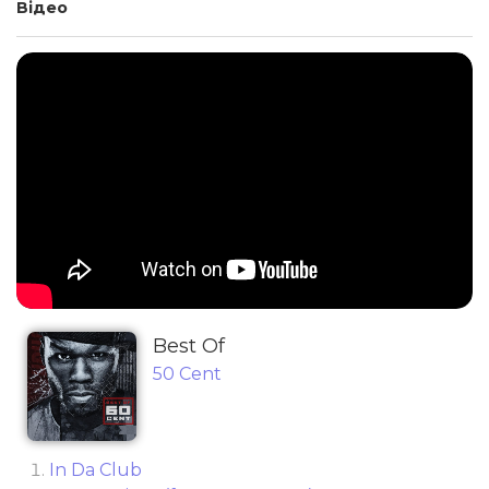
Відео
Best Of
50 Cent
In Da Club