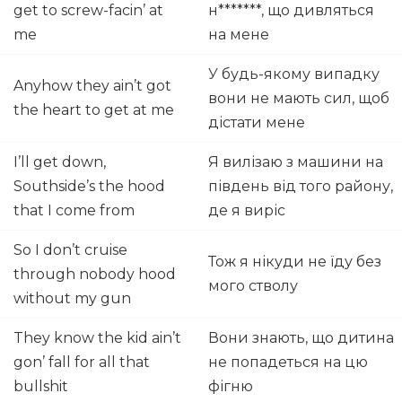
get to screw-facin’ at
н*******, що дивляться
me
на мене
У будь-якому випадку
Anyhow they ain’t got
вони не мають сил, щоб
the heart to get at me
дістати мене
I’ll get down,
Я вилізаю з машини на
Southside’s the hood
південь від того району,
that I come from
де я виріс
So I don’t cruise
Тож я нікуди не їду без
through nobody hood
мого стволу
without my gun
They know the kid ain’t
Вони знають, що дитина
gon’ fall for all that
не попадеться на цю
bullshit
фігню