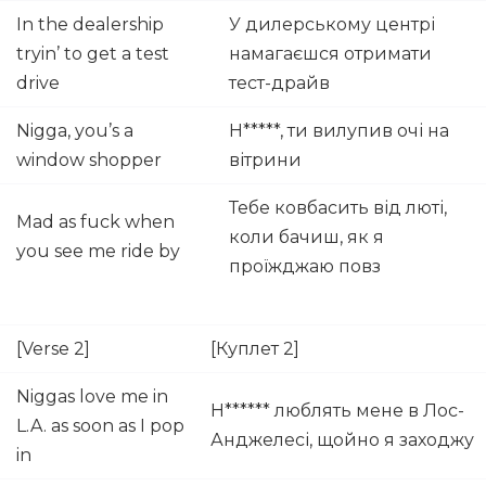
In the dealership
У дилерському центрі
tryin’ to get a test
намагаєшся отримати
drive
тест-драйв
Nigga, you’s a
Н*****, ти вилупив очі на
window shopper
вітрини
Тебе ковбасить від люті,
Mad as fuck when
коли бачиш, як я
you see me ride by
проїжджаю повз
[Verse 2]
[Куплет 2]
Niggas love me in
Н****** люблять мене в Лос-
L.A. as soon as I pop
Анджелесі, щойно я заходжу
in