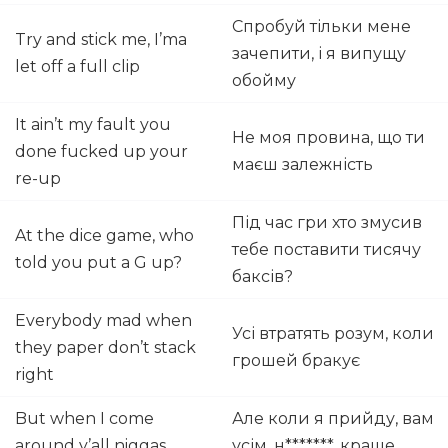
Спробуй тільки мене
Try and stick me, I’ma
зачепити, і я випущу
let off a full clip
обойму
It ain’t my fault you
Не моя провина, що ти
done fucked up your
маєш залежність
re-up
Під час гри хто змусив
At the dice game, who
тебе поставити тисячу
told you put a G up?
баксів?
Everybody mad when
Усі втратять розум, коли
they paper don’t stack
грошей бракує
right
But when I come
Але коли я прийду, вам
around y’all niggas
усім, н*******, краще