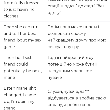
from fully dressed
cтадії “в одязі” до стадії “без
to just havin’ no
одягу”
clothes
Then she can run
Потім вона може втекти і
and tell her best
розповісти своєму
friend ’bout my sex
найкращому другу про мою
game
сексуальну гру
Then her best
Тоді її найкращий друг
friend could
потенційно може бути її
potentially be next,
наступним чоловіком,
mane
чуваче
Listen mane, shit
Слухай, чуваче, ла***
changed, I came
відбувається, я зробив свою
up, I’m doin’ my
справу, я роблю своє
thang