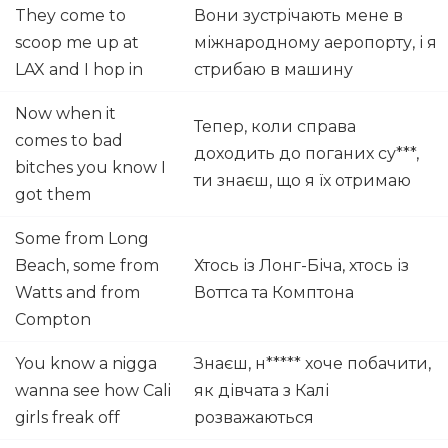
They come to
Вони зустрічають мене в
scoop me up at
міжнародному аеропорту, і я
LAX and I hop in
стрибаю в машину
Now when it
Тепер, коли справа
comes to bad
доходить до поганих су***,
bitches you know I
ти знаєш, що я їх отримаю
got them
Some from Long
Beach, some from
Хтось із Лонг-Біча, хтось із
Watts and from
Воттса та Комптона
Compton
You know a nigga
Знаєш, н***** хоче побачити,
wanna see how Cali
як дівчата з Калі
girls freak off
розважаються