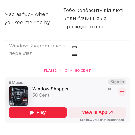
Тебе ковбасить від люті,
Mad as fuck when
коли бачиш, як я
you see me ride by
проїжджаю повз
Window Shopper текст і
переклад
FLAME
»
C
»
50 CENT