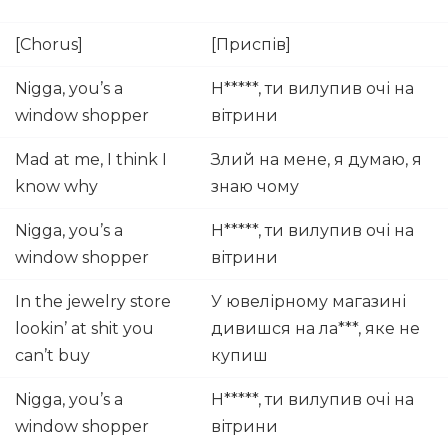
[Chorus]
[Приспів]
Nigga, you’s a
Н*****, ти вилупив очі на
window shopper
вітрини
Mad at me, I think I
Злий на мене, я думаю, я
know why
знаю чому
Nigga, you’s a
Н*****, ти вилупив очі на
window shopper
вітрини
In the jewelry store
У ювелірному магазині
lookin’ at shit you
дивишся на ла***, яке не
can’t buy
купиш
Nigga, you’s a
Н*****, ти вилупив очі на
window shopper
вітрини