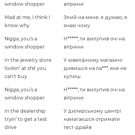
window shopper
вітрини
Mad at me, I think I
Злий на мене, я думаю, я
know why
знаю чому
Nigga, you’s a
Н*****, ти вилупив очі на
window shopper
вітрини
In the jewelry store
У ювелірному магазині
lookin’ at shit you
дивишся на ла***, яке не
can’t buy
купиш
Nigga, you’s a
Н*****, ти вилупив очі на
window shopper
вітрини
In the dealership
У дилерському центрі
tryin’ to get a test
намагаєшся отримати
drive
тест-драйв