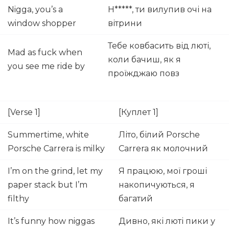
Nigga, you’s a
Н*****, ти вилупив очі на
window shopper
вітрини
Тебе ковбасить від люті,
Mad as fuck when
коли бачиш, як я
you see me ride by
проїжджаю повз
[Verse 1]
[Куплет 1]
Summertime, white
Літо, білий Porsche
Porsche Carrera is milky
Carrera як молочний
I’m on the grind, let my
Я працюю, мої гроші
paper stack but I’m
накопичуються, я
filthy
багатий
It’s funny how niggas
Дивно, які люті пики у