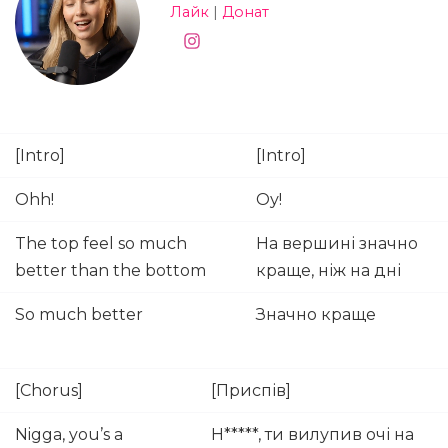
Лайк
|
Донат
[Intro]
[Intro]
Ohh!
Оу!
The top feel so much
На вершині значно
better than the bottom
краще, ніж на дні
So much better
Значно краще
[Chorus]
[Приспів]
Nigga, you’s a
Н*****, ти вилупив очі на