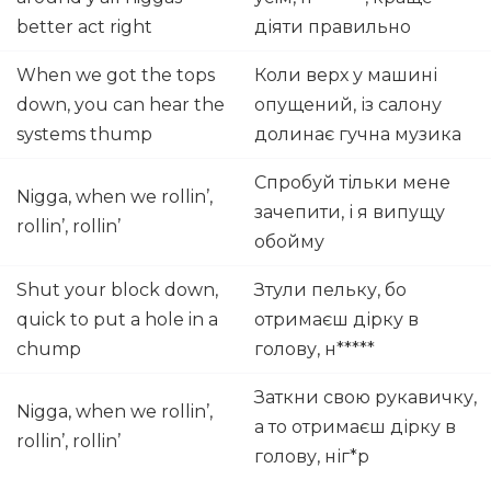
better act right
діяти правильно
When we got the tops
Коли верх у машині
down, you can hear the
опущений, із салону
systems thump
долинає гучна музика
Спробуй тільки мене
Nigga, when we rollin’,
зачепити, і я випущу
rollin’, rollin’
обойму
Shut your block down,
Зтули пельку, бо
quick to put a hole in a
отримаєш дірку в
chump
голову, н*****
Заткни свою рукавичку,
Nigga, when we rollin’,
а то отримаєш дірку в
rollin’, rollin’
голову, ніг*р