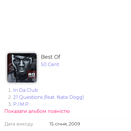
Best Of
50 Cent
In Da Club
21 Questions (feat. Nate Dogg)
P.I.M.P.
Показати альбом повністю
Disco Inferno
Candy Shop (feat. Olivia)
Дата виходу
15 січня, 2009
Just a Lil' Bit