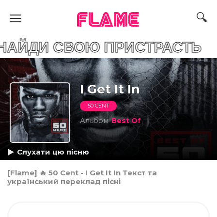
FLAME
СВОЮ ПРИСТРАСТЬ
I Get It In
50 CENT
Альбом
Best Of
Слухати цю пісню
[Flame] 🔥 50 Cent - I Get It In Текст та
український переклад пісні