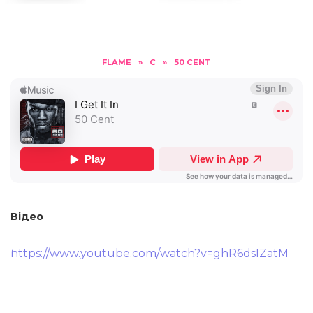
FLAME
»
C
»
50 CENT
Відео
https://www.youtube.com/watch?v=ghR6dsIZatM