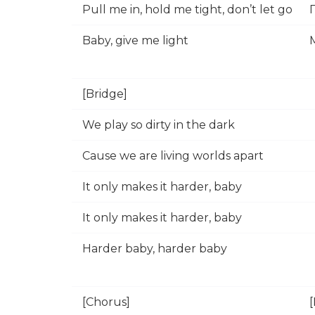
Pull me in, hold me tight, don’t let go
Baby, give me light
[Bridge]
We play so dirty in the dark
Cause we are living worlds apart
It only makes it harder, baby
It only makes it harder, baby
Harder baby, harder baby
[Chorus]