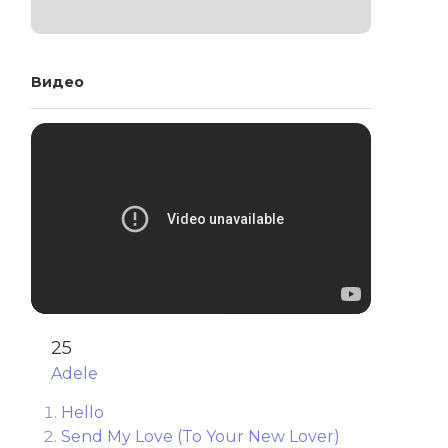
Видео
25
Adele
Hello
Send My Love (To Your New Lover)