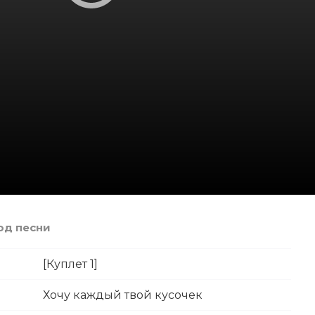
вод песни
[Куплет 1]
Хочу каждый твой кусочек