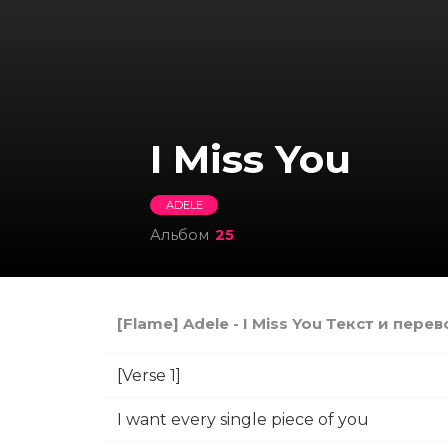
I Miss You
ADELE
Альбом
25
[Flame] Adele - I Miss You Текст и пере
[Verse 1]
I want every single piece of you