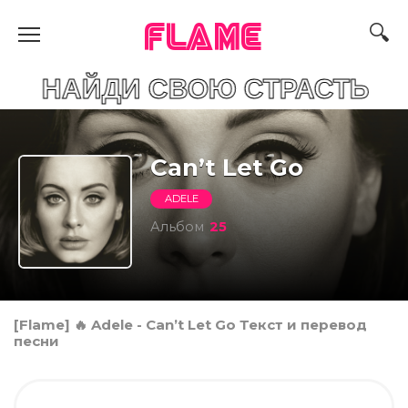
FLAME
ДИ СВОЮ СТРАСТЬ
Can’t Let Go
ADELE
Альбом
25
[Flame] 🔥 Adele - Can’t Let Go Текст и перевод
песни