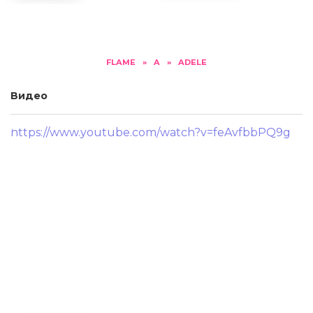
FLAME
»
A
»
ADELE
Видео
https://www.youtube.com/watch?v=feAvfbbPQ9g