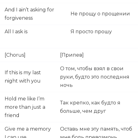
And I ain’t asking for
Не прощу о прощении
forgiveness
All I ask is
Я просто прошу
[Chorus]
[Припев]
О том, чтобы взял в свои
If this is my last
руки, будто это последння
night with you
ночь
Hold me like I’m
Так крепко, как будто я
more than just a
больше, чем друг
friend
Give me a memory
Оставь мне эту память, чтоб
I can use
мне боль превозмочь