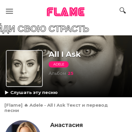
FLAME
ОЮ СТРАСТЬ
All I Ask
ADELE
Альбом
25
Слушать эту песню
[Flame] 🔥 Adele - All I Ask Текст и перевод
песни
Анастасия