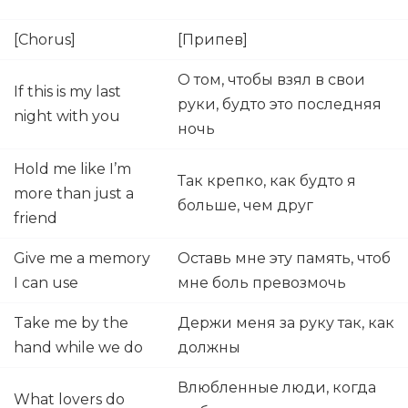
[Chorus]
[Припев]
О том, чтобы взял в свои
If this is my last
руки, будто это последняя
night with you
ночь
Hold me like I’m
Так крепко, как будто я
more than just a
больше, чем друг
friend
Give me a memory
Оставь мне эту память, чтоб
I can use
мне боль превозмочь
Take me by the
Держи меня за руку так, как
hand while we do
должны
Влюбленные люди, когда
What lovers do