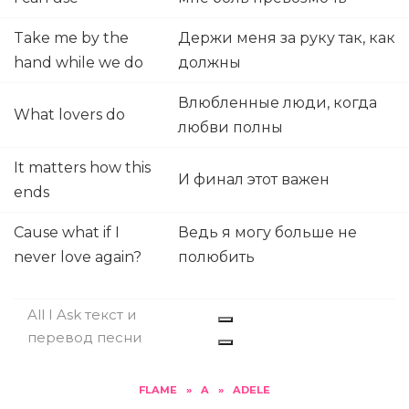
Take me by the
Держи меня за руку так, как
hand while we do
должны
Влюбленные люди, когда
What lovers do
любви полны
It matters how this
И финал этот важен
ends
Cause what if I
Ведь я могу больше не
never love again?
полюбить
All I Ask текст и
перевод песни
FLAME
»
A
»
ADELE