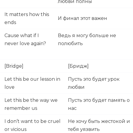
любви полны
It matters how this
И финал этот важен
ends
Cause what if I
Ведь я могу больше не
never love again?
полюбить
[Bridge]
[Бридж]
Let this be our lesson in
Пусть это будет урок
love
любви
Let this be the way we
Пусть это будет память о
remember us
нас
I don’t want to be cruel
Не хочу быть жестокой и
or vicious
тебя уязвить