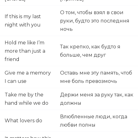
О том, чтобы взял в свои
If this is my last
руки, будто это последння
night with you
ночь
Hold me like I’m
Так крепко, как будто я
more than just a
больше, чем друг
friend
Give me a memory
Оставь мне эту память, чтоб
I can use
мне боль превозмочь
Take me by the
Держи меня за руку так, как
hand while we do
должны
Влюбленные люди, когда
What lovers do
любви полны