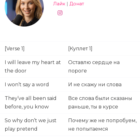
Лайк
|
Донат
[Verse 1]
[Куплет 1]
I will leave my heart at
Оставлю сердце на
the door
пороге
I won’t say a word
И не скажу ни слова
They’ve all been said
Все слова были сказаны
before, you know
раньше, ты в курсе
So why don’t we just
Почему же не попробуем,
play pretend
не попытаемся