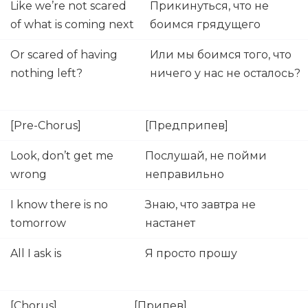
Like we’re not scared
Прикинуться, что не
of what is coming next
боимся грядущего
Or scared of having
Или мы боимся того, что
nothing left?
ничего у нас не осталось?
[Pre-Chorus]
[Предприпев]
Look, don’t get me
Послушай, не пойми
wrong
неправильно
I know there is no
Знаю, что завтра не
tomorrow
настанет
All I ask is
Я просто прошу
[Chorus]
[Припев]