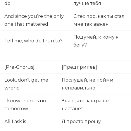
do
лучше тебя
And since you’re the only
С тех пор, как ты стал
one that mattered
мне так важен
Подумай, к кому я
Tell me, who do I run to?
бегу?
[Pre-Chorus]
[Предприпев]
Look, don’t get me
Послушай, не пойми
wrong
неправильно
I know there is no
Знаю, что завтра не
tomorrow
настанет
All I ask is
Я просто прошу