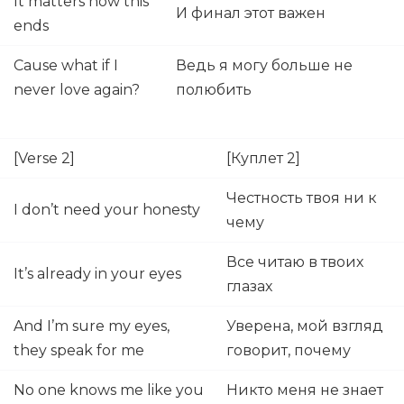
It matters how this
И финал этот важен
ends
Cause what if I
Ведь я могу больше не
never love again?
полюбить
[Verse 2]
[Куплет 2]
Честность твоя ни к
I don’t need your honesty
чему
Все читаю в твоих
It’s already in your eyes
глазах
And I’m sure my eyes,
Уверена, мой взгляд
they speak for me
говорит, почему
No one knows me like you
Никто меня не знает