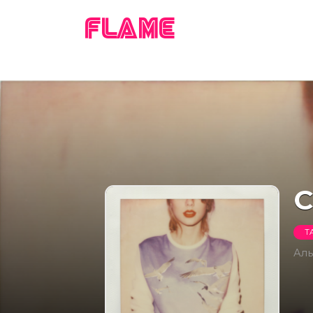
FLAME
C
T
Ал