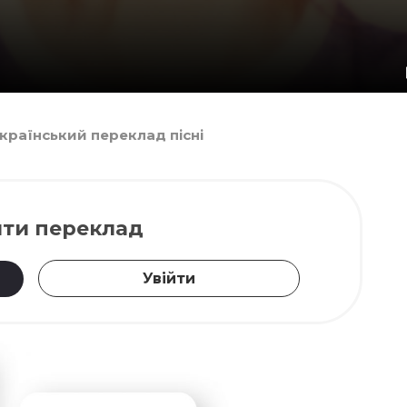
а український переклад пісні
ти переклад
Увійти