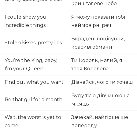
кришталеве небо
I could show you
Я можу показати тобі
incredible things
неймовірні речі
Вкрадені поцілунки,
Stolen kisses, pretty lies
красиві обмани
You’re the King, baby,
Ти Король, малий, я
I’m your Queen
твоя Королева
Find out what you want
Дізнайся, чого ти хочеш
Буду тією дівчиною на
Be that girl for a month
місяць
Wait, the worst is yet to
Зачекай, найгірше ще
come
попереду