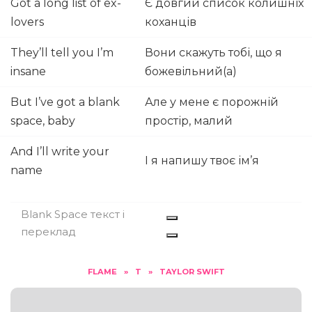
Got a long list of ex-
Є довгий список колишніх
lovers
коханців
They’ll tell you I’m
Вони скажуть тобі, що я
insane
божевільний(а)
But I’ve got a blank
Але у мене є порожній
space, baby
простір, малий
And I’ll write your
І я напишу твоє ім’я
name
Blank Space текст і
переклад
FLAME
»
T
»
TAYLOR SWIFT