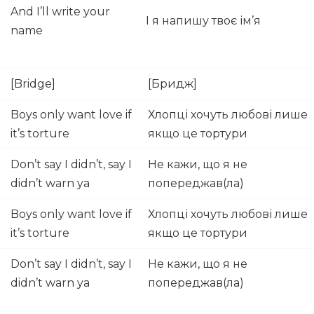
And I’ll write your
І я напишу твоє ім’я
name
[Bridge]
[Бридж]
Boys only want love if
Хлопці хочуть любові лише
it’s torture
якщо це тортури
Don’t say I didn’t, say I
Не кажи, що я не
didn’t warn ya
попереджав(ла)
Boys only want love if
Хлопці хочуть любові лише
it’s torture
якщо це тортури
Don’t say I didn’t, say I
Не кажи, що я не
didn’t warn ya
попереджав(ла)