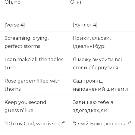
Oh, no
О, ні
[Verse 4]
[Куплет 4]
Screaming, crying,
Крики, сльози,
perfect storms
ідеальні бурі
I can make all the tables
Я можу змусити всі
turn
столи обернутися
Rose garden filled with
Сад троянд,
thorns
наповнений шипами
Keep you second
Залишаю тебе в
guessin’ like
здогадках, як
“Oh my God, who is she?”
“О мій Боже, хто вона?”