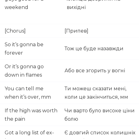
weekend
вихідні
[Chorus]
[Припев]
So it’s gonna be
Тож це буде назавжди
forever
Or it’s gonna go
Або все згорить у вогні
down in flames
You can tell me
Ти можеш сказати мені,
when it’s over, mm
коли це закінчиться, мм
If the high was worth
Чи варто було високе ціни
the pain
болю
Got a long list of ex-
Є довгий список колишніх