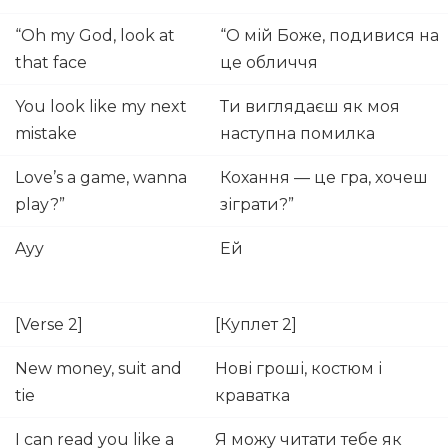
“Oh my God, look at
“О мій Боже, подивися на
that face
це обличчя
You look like my next
Ти виглядаєш як моя
mistake
наступна помилка
Love’s a game, wanna
Кохання — це гра, хочеш
play?”
зіграти?”
Ayy
Ей
[Verse 2]
[Куплет 2]
New money, suit and
Нові гроші, костюм і
tie
краватка
I can read you like a
Я можу читати тебе як