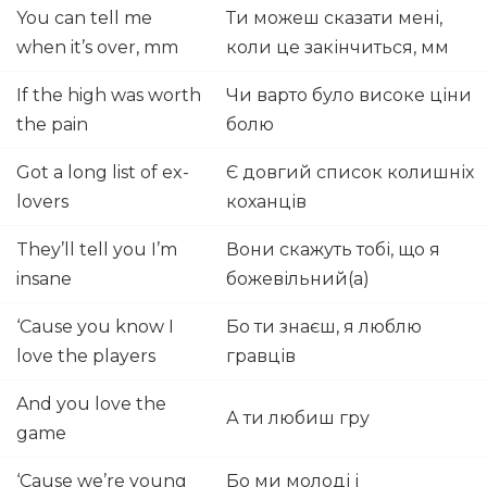
You can tell me
Ти можеш сказати мені,
when it’s over, mm
коли це закінчиться, мм
If the high was worth
Чи варто було високе ціни
the pain
болю
Got a long list of ex-
Є довгий список колишніх
lovers
коханців
They’ll tell you I’m
Вони скажуть тобі, що я
insane
божевільний(а)
‘Cause you know I
Бо ти знаєш, я люблю
love the players
гравців
And you love the
А ти любиш гру
game
‘Cause we’re young
Бо ми молоді і