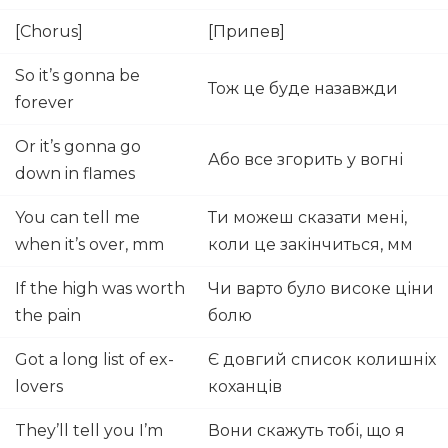
[Chorus]
[Припев]
So it’s gonna be
Тож це буде назавжди
forever
Or it’s gonna go
Або все згорить у вогні
down in flames
You can tell me
Ти можеш сказати мені,
when it’s over, mm
коли це закінчиться, мм
If the high was worth
Чи варто було високе ціни
the pain
болю
Got a long list of ex-
Є довгий список колишніх
lovers
коханців
They’ll tell you I’m
Вони скажуть тобі, що я