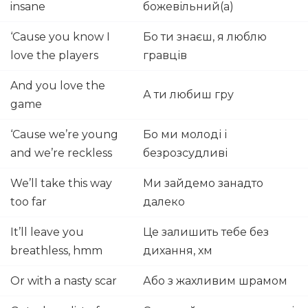
insane
божевільний(а)
‘Cause you know I
Бо ти знаєш, я люблю
love the players
гравців
And you love the
А ти любиш гру
game
‘Cause we’re young
Бо ми молоді і
and we’re reckless
безрозсудливі
We’ll take this way
Ми зайдемо занадто
too far
далеко
It’ll leave you
Це залишить тебе без
breathless, hmm
дихання, хм
Or with a nasty scar
Або з жахливим шрамом