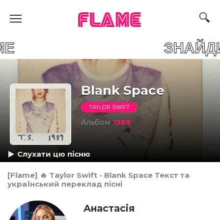
FLAME
FLAME ЗНАЙДИ СВОЮ
Blank Space
TAYLOR SWIFT
Альбом
1989
Слухати цю пісню
[Flame] 🔥 Taylor Swift - Blank Space Текст та
український переклад пісні
Анастасія