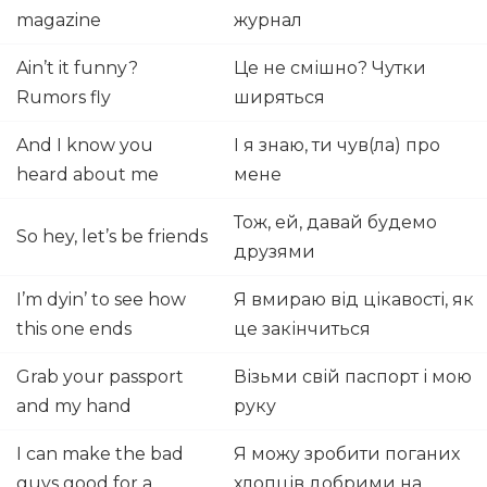
magazine
журнал
Ain’t it funny?
Це не смішно? Чутки
Rumors fly
ширяться
And I know you
І я знаю, ти чув(ла) про
heard about me
мене
Тож, ей, давай будемо
So hey, let’s be friends
друзями
I’m dyin’ to see how
Я вмираю від цікавості, як
this one ends
це закінчиться
Grab your passport
Візьми свій паспорт і мою
and my hand
руку
I can make the bad
Я можу зробити поганих
guys good for a
хлопців добрими на