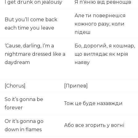
I get drunk on jealousy
Я п’янію від ревнощів
Але ти повернешся
But you’ll come back
кожного разу, коли
each time you leave
підеш
‘Cause, darling, I’m a
Бо, дорогий, я кошмар,
nightmare dressed like a
що виглядає як мрія
daydream
наяву
[Chorus]
[Припев]
So it’s gonna be
Тож це буде назавжди
forever
Or it’s gonna go
Або все згорить у вогні
down in flames