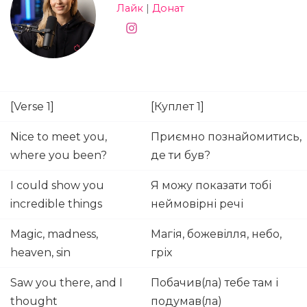
Лайк
|
Донат
[Verse 1]
[Куплет 1]
Nice to meet you,
Приємно познайомитись,
where you been?
де ти був?
I could show you
Я можу показати тобі
incredible things
неймовірні речі
Magic, madness,
Магія, божевілля, небо,
heaven, sin
гріх
Saw you there, and I
Побачив(ла) тебе там і
thought
подумав(ла)