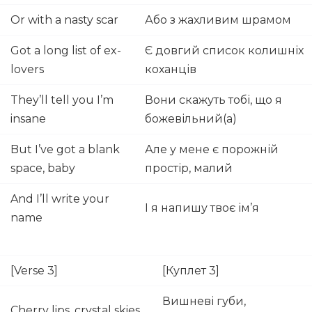
Or with a nasty scar
Або з жахливим шрамом
Got a long list of ex-
Є довгий список колишніх
lovers
коханців
They’ll tell you I’m
Вони скажуть тобі, що я
insane
божевільний(а)
But I’ve got a blank
Але у мене є порожній
space, baby
простір, малий
And I’ll write your
І я напишу твоє ім’я
name
[Verse 3]
[Куплет 3]
Вишневі губи,
Cherry lips, crystal skies