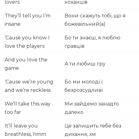
lovers
коханців
They’ll tell you I’m
Вони скажуть тобі, що я
insane
божевільний(а)
‘Cause you know I
Бо ти знаєш, я люблю
love the players
гравців
And you love the
А ти любиш гру
game
‘Cause we’re young
Бо ми молоді і
and we’re reckless
безрозсудливі
We’ll take this way
Ми зайдемо занадто
too far
далеко
It’ll leave you
Це залишить тебе без
breathless, hmm
дихання, хм