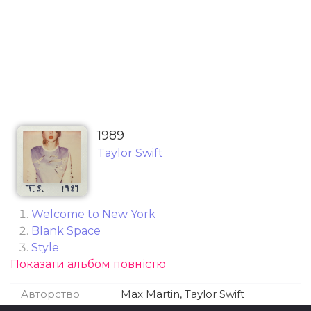
1989
Taylor Swift
Welcome to New York
Blank Space
Style
Показати альбом повністю
Out of the Woods
All You Had to Do Was Stay
Авторство
Max Martin, Taylor Swift
Shake It Off