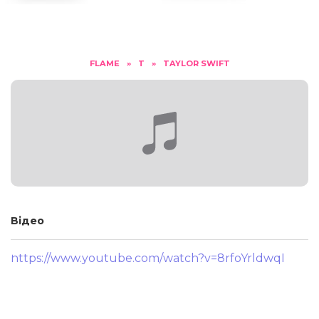
FLAME
»
T
»
TAYLOR SWIFT
Відео
https://www.youtube.com/watch?v=8rfoYrldwqI