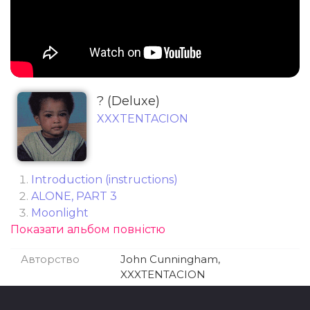
? (Deluxe)
XXXTENTACION
Introduction (instructions)
ALONE, PART 3
Moonlight
Показати альбом повністю
SAD!
​the remedy for a broken heart (why am I so in
Авторство
John Cunningham,
love)
XXXTENTACION
Floor 555
NUMB