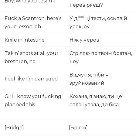
Boy, who you testin’?
перевіряєш?
Fuck a Scantron, here’s
У д*** ці тести, ось твій
your lesson, oh
урок, оу
Knife in intestine
Ніж у череві
Takin’ shots at all your
Стріляю по твоїм братам,
brethren, no
ноу
Відчуття, ніби я
Feel like I’m damaged
зруйнований
Girl I know you fucking
Кохана, я знаю, ти це
planned this
спланувала, до біса
[Bridge]
[Брідж]