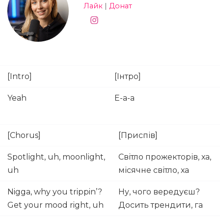
Лайк
|
Донат
[Intro]
[Інтро]
Yeah
Е-а-а
[Chorus]
[Приспів]
Spotlight, uh, moonlight,
Світло прожекторів, ха,
uh
місячне світло, ха
Nigga, why you trippin’?
Ну, чого вередуєш?
Get your mood right, uh
Досить трендити, га