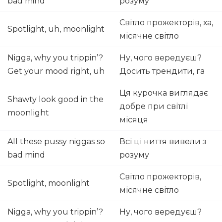
bad mind
розуму
Світло прожекторів, ха,
Spotlight, uh, moonlight
місячне світло
Nigga, why you trippin’?
Ну, чого вередуєш?
Get your mood right, uh
Досить трендити, га
Ця курочка виглядає
Shawty look good in the
добре при світлі
moonlight
місяця
All these pussy niggas so
Всі ці ниття вивели з
bad mind
розуму
Світло прожекторів,
Spotlight, moonlight
місячне світло
Nigga, why you trippin’?
Ну, чого вередуєш?