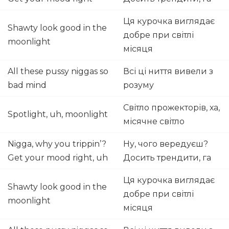
Ця курочка виглядає
Shawty look good in the
добре при світлі
moonlight
місяця
All these pussy niggas so
Всі ці ниття вивели з
bad mind
розуму
Світло прожекторів, ха,
Spotlight, uh, moonlight
місячне світло
Nigga, why you trippin’?
Ну, чого вередуєш?
Get your mood right, uh
Досить трендити, га
Ця курочка виглядає
Shawty look good in the
добре при світлі
moonlight
місяця