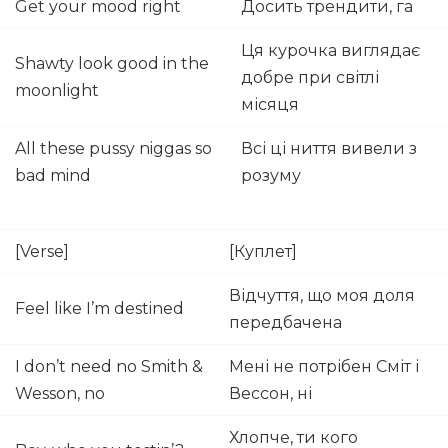
Get your mood right
Досить трендити, га
Ця курочка виглядає
Shawty look good in the
добре при світлі
moonlight
місяця
All these pussy niggas so
Всі ці ниття вивели з
bad mind
розуму
[Verse]
[Куплет]
Відчуття, що моя доля
Feel like I’m destined
передбачена
I don’t need no Smith &
Мені не потрібен Сміт і
Wesson, no
Вессон, ні
Хлопче, ти кого