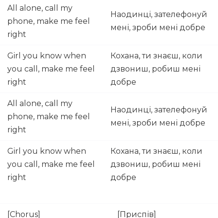
All alone, call my
Наодинці, зателефонуй
phone, make me feel
мені, зроби мені добре
right
Girl you know when
Кохана, ти знаєш, коли
you call, make me feel
дзвониш, робиш мені
right
добре
All alone, call my
Наодинці, зателефонуй
phone, make me feel
мені, зроби мені добре
right
Girl you know when
Кохана, ти знаєш, коли
you call, make me feel
дзвониш, робиш мені
right
добре
[Chorus]
[Приспів]