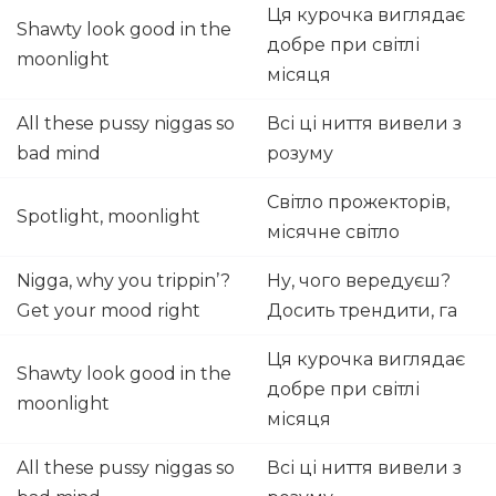
Ця курочка виглядає
Shawty look good in the
добре при світлі
moonlight
місяця
All these pussy niggas so
Всі ці ниття вивели з
bad mind
розуму
Світло прожекторів,
Spotlight, moonlight
місячне світло
Nigga, why you trippin’?
Ну, чого вередуєш?
Get your mood right
Досить трендити, га
Ця курочка виглядає
Shawty look good in the
добре при світлі
moonlight
місяця
All these pussy niggas so
Всі ці ниття вивели з