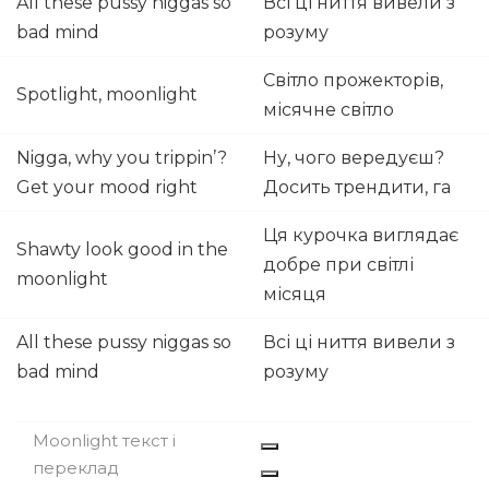
All these pussy niggas so
Всі ці ниття вивели з
bad mind
розуму
Світло прожекторів,
Spotlight, moonlight
місячне світло
Nigga, why you trippin’?
Ну, чого вередуєш?
Get your mood right
Досить трендити, га
Ця курочка виглядає
Shawty look good in the
добре при світлі
moonlight
місяця
All these pussy niggas so
Всі ці ниття вивели з
bad mind
розуму
Moonlight текст і
переклад