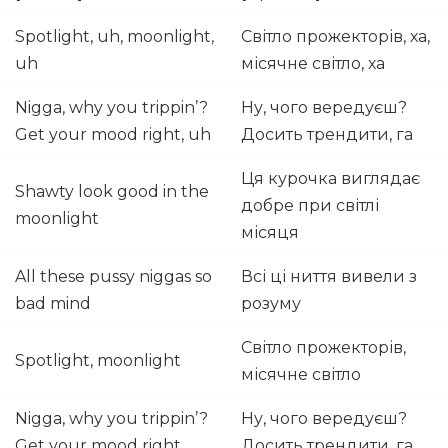
Spotlight, uh, moonlight,
Світло прожекторів, ха,
uh
місячне світло, ха
Nigga, why you trippin’?
Ну, чого вередуєш?
Get your mood right, uh
Досить трендити, га
Ця курочка виглядає
Shawty look good in the
добре при світлі
moonlight
місяця
All these pussy niggas so
Всі ці ниття вивели з
bad mind
розуму
Світло прожекторів,
Spotlight, moonlight
місячне світло
Nigga, why you trippin’?
Ну, чого вередуєш?
Get your mood right
Досить трендити, га