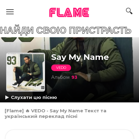
FLAME
 СВОЮ ПРИСТРАСТЬ
Say My Name
VEDO
Альбом
93
Слухати цю пісню
[Flame] 🔥 VEDO - Say My Name Текст та
український переклад пісні