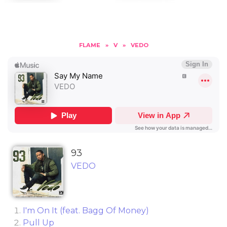
FLAME
»
V
»
VEDO
93
VEDO
I'm On It (feat. Bagg Of Money)
Pull Up