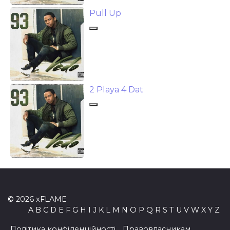
Pull Up
2 Playa 4 Dat
© 2026 xFLAME
A
B
C
D
E
F
G
H
I
J
K
L
M
N
O
P
Q
R
S
T
U
V
W
X
Y
Z
Політика конфіденційності
Правовласникам