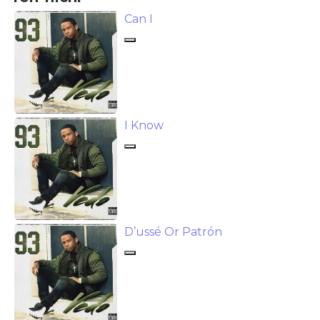
Can I
I Know
D’ussé Or Patrón