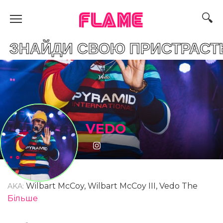
FLAME
И СВОЮ ПРИСТРАСТЬ
VEDO
Wilbart McCoy, Wilbart McCoy III, Vedo The
AKA:
Singer
Більше