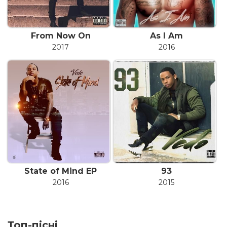
From Now On
As I Am
2017
2016
State of Mind EP
93
2016
2015
Топ-пісні