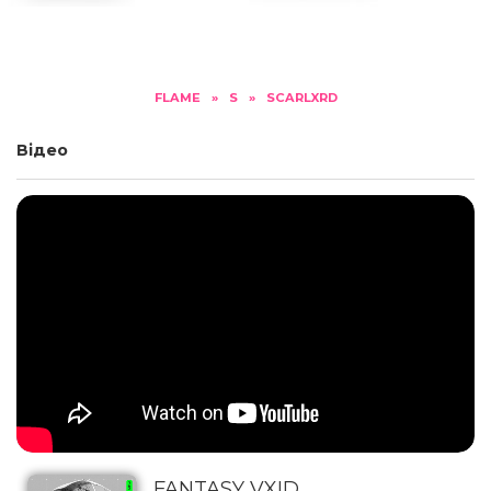
FLAME
»
S
»
SCARLXRD
Відео
FANTASY VXID