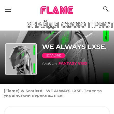
FLAME
АЙДИ СВОЮ ПРИСТР
WE ALWAYS LXSE.
SCARLXRD
Альбом
FANTASY VXID
[Flame] 🔥 Scarlxrd - WE ALWAYS LXSE. Текст та
український переклад пісні