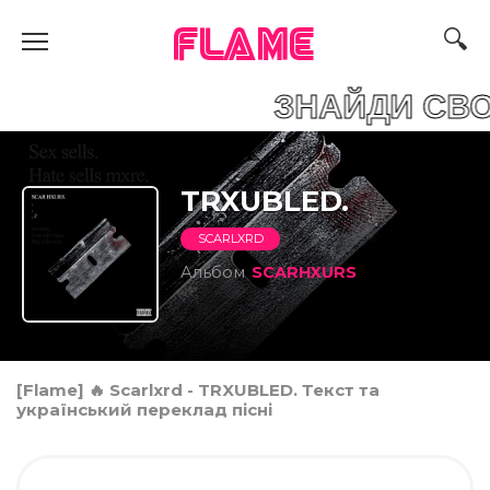
FLAME
AME ЗНАЙДИ СВОЮ П
TRXUBLED.
SCARLXRD
Альбом
SCARHXURS
[Flame] 🔥 Scarlxrd - TRXUBLED. Текст та
український переклад пісні