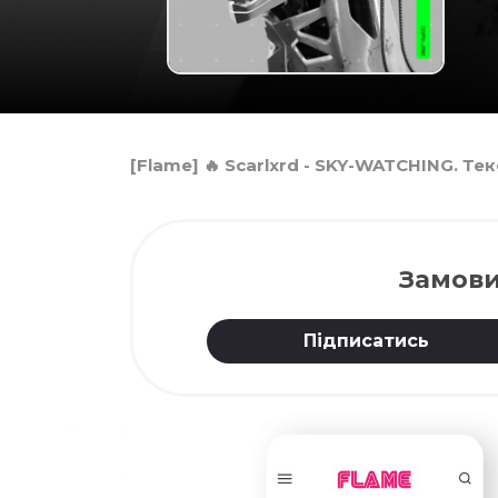
[Flame] 🔥 Scarlxrd - SKY-WATCHING. Те
Замови
Підписатись