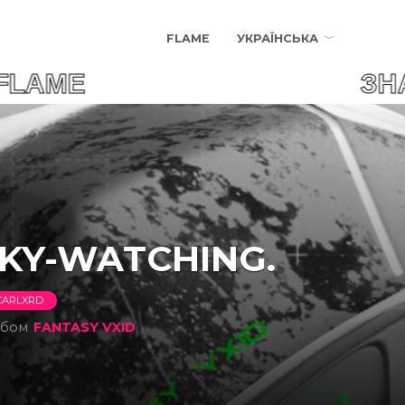
FLAME
УКРАЇНСЬКА
R FLAME ЗНАЙДИ СВ
KY-WATCHING.
CARLXRD
ьбом
FANTASY VXID