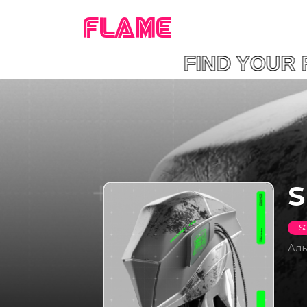
FLAME
FIND YOU
S
S
Ал