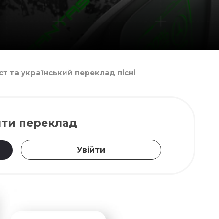
кст та український переклад пісні
ти переклад
Увійти