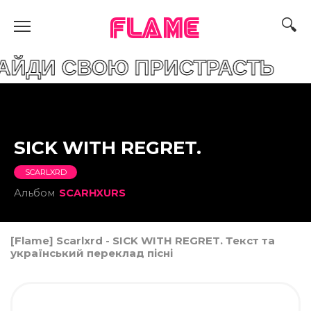
FLAME
СВОЮ ПРИСТРАСТЬ
SICK WITH REGRET.
SCARLXRD
Альбом
SCARHXURS
[Flame] Scarlxrd - SICK WITH REGRET. Текст та
український переклад пісні