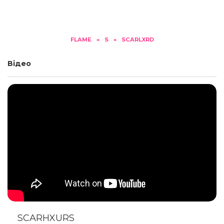
FLAME
»
S
»
SCARLXRD
Відео
SCARHXURS