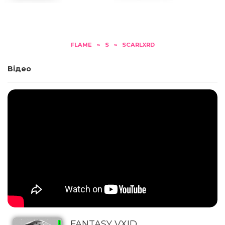
FLAME
»
S
»
SCARLXRD
Відео
FANTASY VXID