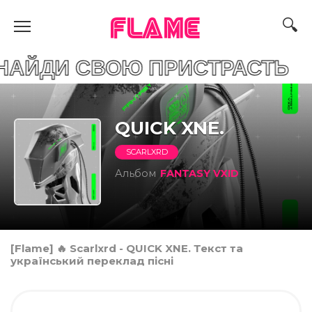
FLAME
СВОЮ ПРИСТРАСТЬ
QUICK XNE.
SCARLXRD
Альбом
FANTASY VXID
[Flame] 🔥 Scarlxrd - QUICK XNE. Текст та
український переклад пісні