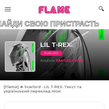
FLAME
СВОЮ ПРИСТРАСТЬ
LIL T-REX.
SCARLXRD
Альбом
FANTASY VXID
[Flame] 🔥 Scarlxrd - LIL T-REX. Текст та
український переклад пісні