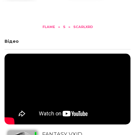
FLAME
»
S
»
SCARLXRD
Відео
FANTASY VXID