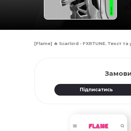
[Flame] 🔥 Scarlxrd - FXRTUNE. Текст та
Замови
Підписатись