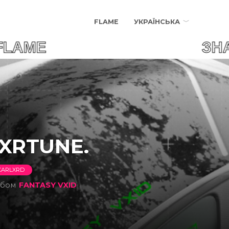
FLAME
УКРАЇНСЬКА
R FLAME ЗНАЙДИ СВ
XRTUNE.
CARLXRD
ьбом
FANTASY VXID