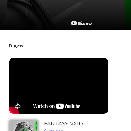
Відео
Відео
FANTASY VXID