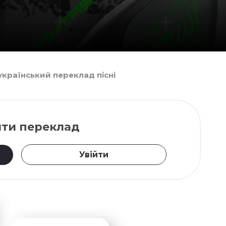
 український переклад пісні
ти переклад
Увійти