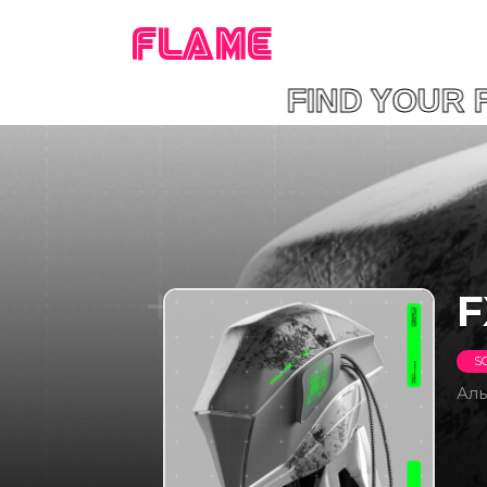
FLAME
FIND YOU
F
S
Ал