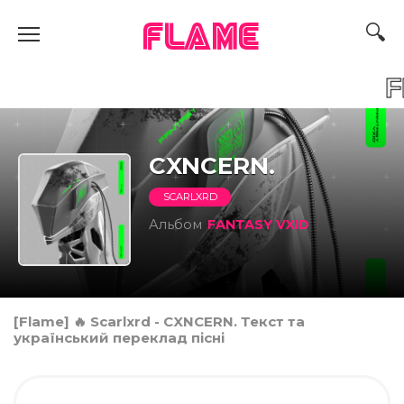
FLAME
F
CXNCERN.
SCARLXRD
Альбом
FANTASY VXID
[Flame] 🔥 Scarlxrd - CXNCERN. Текст та
український переклад пісні