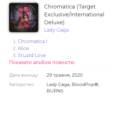
Chromatica (Target
Exclusive/International
Deluxe)
Lady Gaga
Chromatica I
Alice
Stupid Love
Показати альбом повністю
Rain On Me by Lady Gaga & Ariana
Grande
Дата виходу
29 травня, 2020
Free Woman
Fun Tonight
Авторство
Lady Gaga, BloodPop®,
Chromatica ll
BURNS
911
Plastic Doll
Sour Candy by Lady Gaga &
BLACKPINK
Enigma