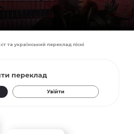
екст та український переклад пісні
ти переклад
Увійти