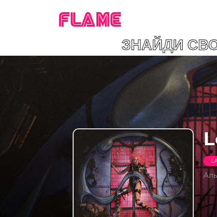
FLAME
 ЗНАЙДИ СВОЮ ПРИ
L
L
Ал