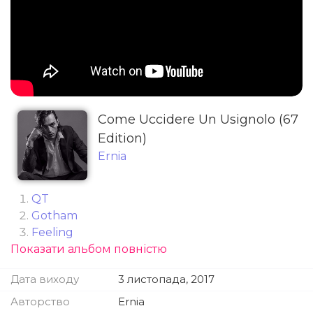
Come Uccidere Un Usignolo (67
Edition)
Ernia
QT
Gotham
Feeling
Показати альбом повністю
Madonna (feat. Rkomi)
Bella
Дата виходу
3 листопада, 2017
Ehy Boy
Amici
Авторство
Ernia