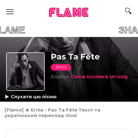
FLAME
UR FLAME ЗНАЙДИ С
Pas Ta Fête
ERNIA
Альбом
Come Uccidere Un Usignolo (67 Edition)
Слухати цю пісню
[Flame] 🔥 Ernia - Pas Ta Fête Текст та
український переклад пісні