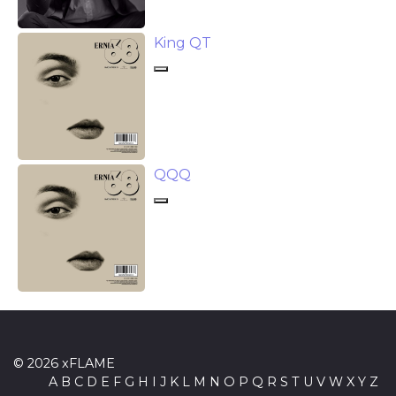
King QT
QQQ
© 2026 xFLAME
A
B
C
D
E
F
G
H
I
J
K
L
M
N
O
P
Q
R
S
T
U
V
W
X
Y
Z