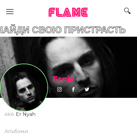
FLAME
СВОЮ ПРИСТРАСТЬ
Ernia
Er Nyah
AKA:
Альбоми