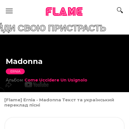
FLAME
ВОЮ ПРИСТРАСТЬ
Madonna
ERNIA
Альбом
Come Uccidere Un Usignolo
[Flame] Ernia - Madonna Текст та український
переклад пісні