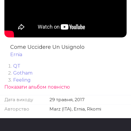
Come Uccidere Un Usignolo
Ernia
QT
Gotham
Feeling
Показати альбом повністю
Madonna (feat. Rkomi)
Bella
Дата виходу
29 травня, 2017
Ehy Boy
Amici
Авторство
Marz (ITA), Ernia, Rkomi
Come Uccidere Un Usignolo