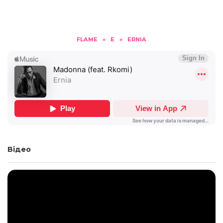
FLAME
»
E
»
ERNIA
Відео