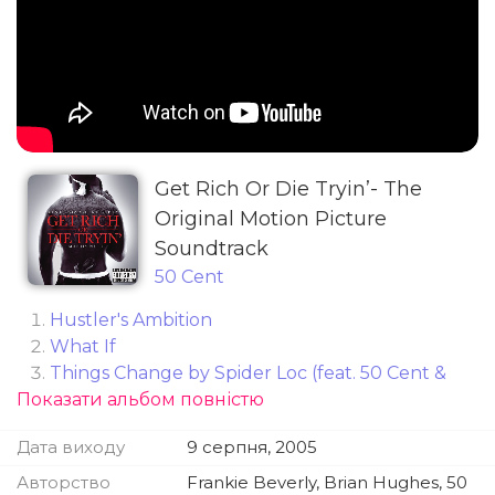
Get Rich Or Die Tryin’- The
Original Motion Picture
Soundtrack
50 Cent
Hustler's Ambition
What If
Things Change by Spider Loc (feat. 50 Cent &
Показати альбом повністю
Lloyd Banks)
You Already Know by Lloyd Banks (feat. 50
Дата виходу
9 серпня, 2005
Cent & Young Buck)
When Death Becomes You by M.O.P. (feat. 50
Авторство
Frankie Beverly, Brian Hughes, 50