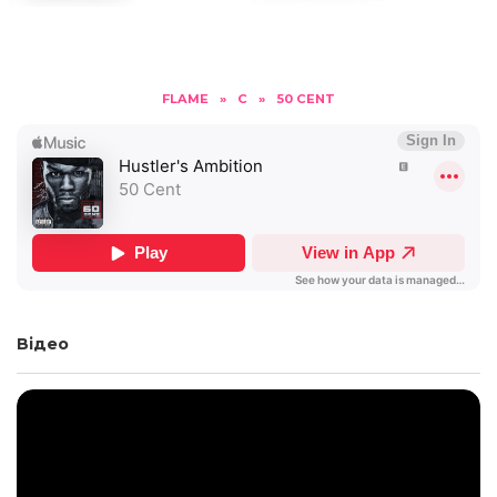
FLAME
»
C
»
50 CENT
Відео