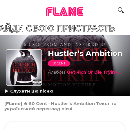
FLAME
СВОЮ ПРИСТРАСТЬ
Hustler’s Ambition
50 CENT
Альбом
Get Rich Or Die Tryin’- The Original Motion Picture Soundtrack
Слухати цю пісню
[Flame] 🔥 50 Cent - Hustler’s Ambition Текст та
український переклад пісні