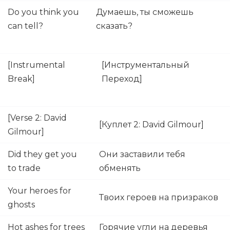
Do you think you
Думаешь, ты сможешь
can tell?
сказать?
[Instrumental
[Инструментальный
Break]
Переход]
[Verse 2: David
[Куплет 2: David Gilmour]
Gilmour]
Did they get you
Они заставили тебя
to trade
обменять
Your heroes for
Твоих героев на призраков
ghosts
Hot ashes for trees
Горячие угли на деревья