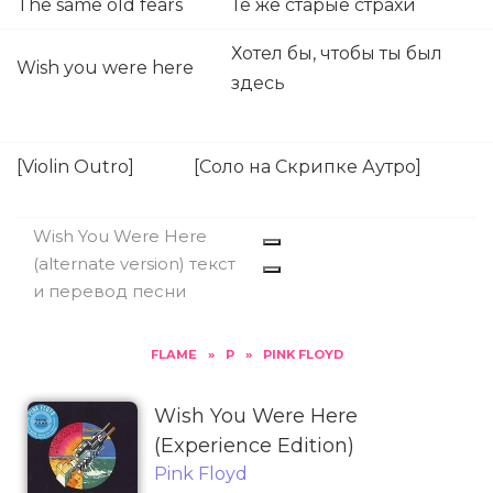
The same old fears
Те же старые страхи
Хотел бы, чтобы ты был
Wish you were here
здесь
[Violin Outro]
[Соло на Скрипке Аутро]
Wish You Were Here
(alternate version) текст
и перевод песни
FLAME
»
P
»
PINK FLOYD
Wish You Were Here
(Experience Edition)
Pink Floyd