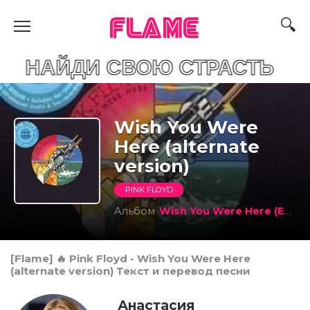
FLAME
И СВОЮ СТРАСТЬ
Wish You Were
Here (alternate
version)
PINK FLOYD
Альбом
Wish You Were Here (Experience Edition)
[Flame] 🔥 Pink Floyd - Wish You Were Here
(alternate version) Текст и перевод песни
Анастасия