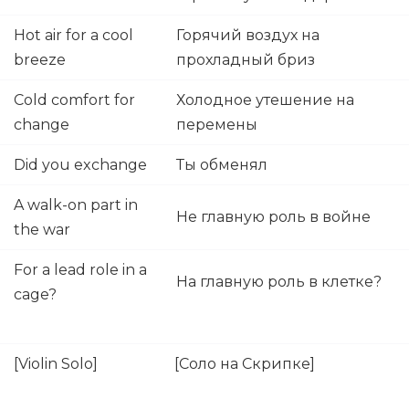
Hot air for a cool
Горячий воздух на
breeze
прохладный бриз
Cold comfort for
Холодное утешение на
change
перемены
Did you exchange
Ты обменял
A walk-on part in
Не главную роль в войне
the war
For a lead role in a
На главную роль в клетке?
cage?
[Violin Solo]
[Соло на Скрипке]