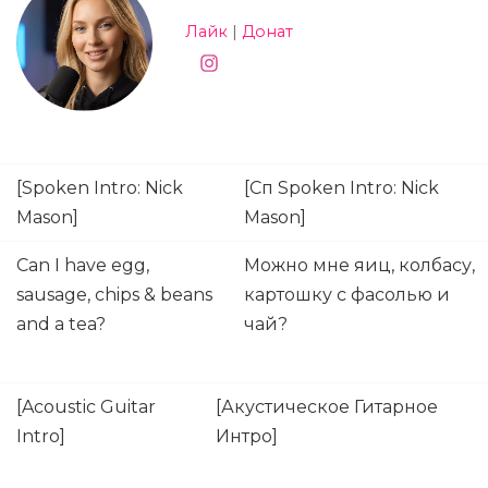
Лайк
|
Донат
[Spoken Intro: Nick
[Сп Spoken Intro: Nick
Mason]
Mason]
Can I have egg,
Можно мне яиц, колбасу,
sausage, chips & beans
картошку с фасолью и
and a tea?
чай?
[Acoustic Guitar
[Акустическое Гитарное
Intro]
Интро]