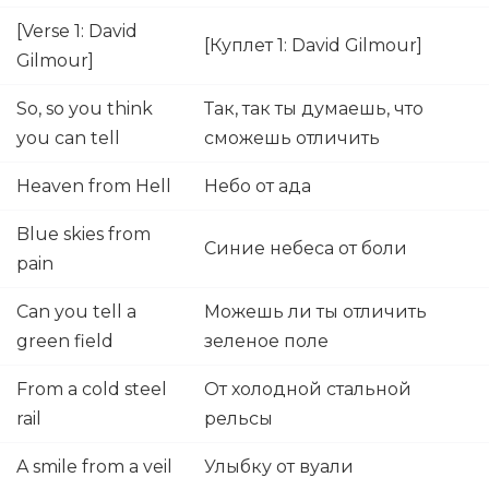
[Verse 1: David
[Куплет 1: David Gilmour]
Gilmour]
So, so you think
Так, так ты думаешь, что
you can tell
сможешь отличить
Heaven from Hell
Небо от ада
Blue skies from
Синие небеса от боли
pain
Can you tell a
Можешь ли ты отличить
green field
зеленое поле
From a cold steel
От холодной стальной
rail
рельсы
A smile from a veil
Улыбку от вуали