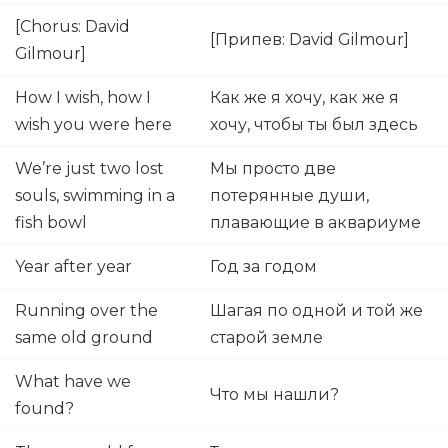
[Chorus: David
[Припев: David Gilmour]
Gilmour]
How I wish, how I
Как же я хочу, как же я
wish you were here
хочу, чтобы ты был здесь
We’re just two lost
Мы просто две
souls, swimming in a
потерянные души,
fish bowl
плавающие в аквариуме
Year after year
Год за годом
Running over the
Шагая по одной и той же
same old ground
старой земле
What have we
Что мы нашли?
found?