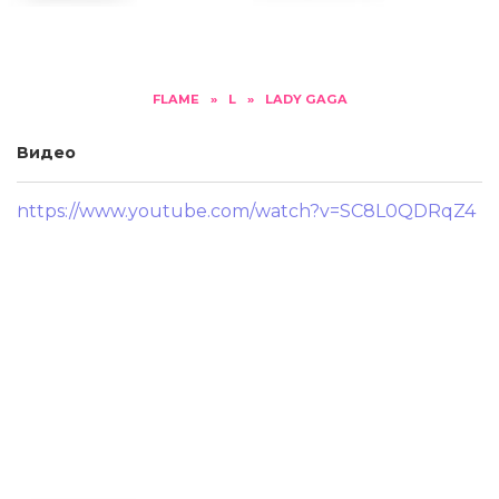
FLAME
»
L
»
LADY GAGA
Видео
https://www.youtube.com/watch?v=SC8L0QDRqZ4