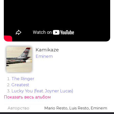
Kamikaze
Eminem
The Ringer
Greatest
Lucky You (feat. Joyner Lucas)
Показать весь альбом
Paul (Skit) by Paul Rosenberg
Normal
Авторство
Mario Resto, Luis Resto, Eminem
Em Calls Paul (Skit) [2018]