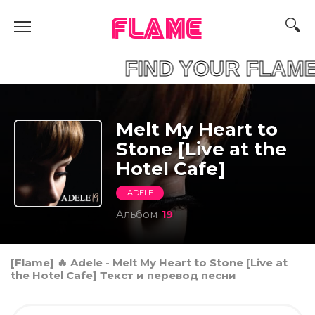
FLAME
FIND YOUR 
Melt My Heart to
Stone [Live at the
Hotel Cafe]
ADELE
Альбом
19
[Flame] 🔥 Adele - Melt My Heart to Stone [Live at
the Hotel Cafe] Текст и перевод песни