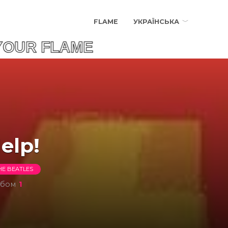
FLAME
УКРАЇНСЬКА
YOUR FLAME ЗНАЙД
elp!
HE BEATLES
ьбом
1