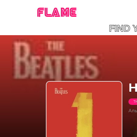
FLAME
FIND 
H
T
Ал