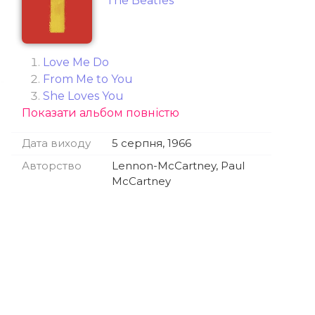
The Beatles
Love Me Do
From Me to You
She Loves You
Показати альбом повністю
I Want to Hold Your Hand
Can't Buy Me Love
Дата виходу
5 серпня, 1966
A Hard Day's Night
I Feel Fine
Авторство
Lennon-McCartney, Paul
Eight Days a Week
McCartney
Ticket to Ride
Help!
Yesterday
Day Tripper
We Can Work It Out
Paperback Writer
Yellow Submarine