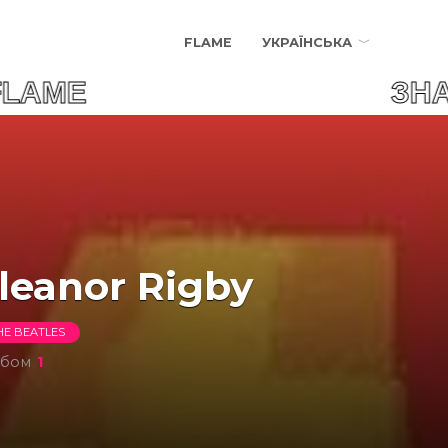
FLAME
УКРАЇНСЬКА
R FLAME ЗНАЙДИ СВ
leanor Rigby
HE BEATLES
ьбом
1