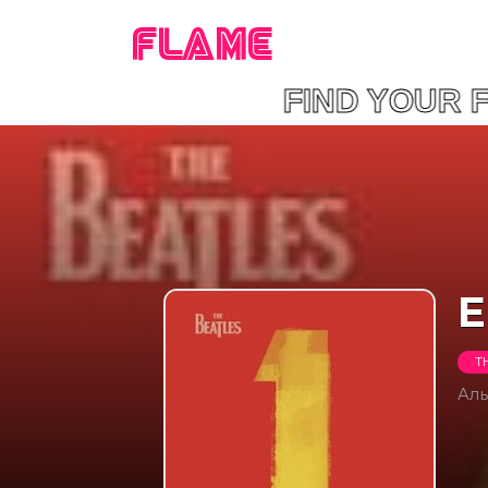
FLAME
FIND YOU
E
T
Ал