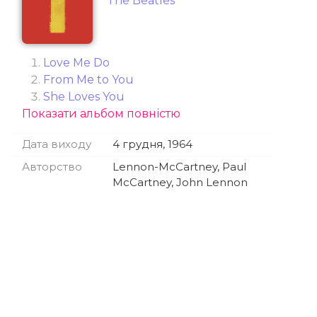
The Beatles
Love Me Do
From Me to You
She Loves You
Показати альбом повністю
I Want to Hold Your Hand
Can't Buy Me Love
Дата виходу
4 грудня, 1964
A Hard Day's Night
I Feel Fine
Авторство
Lennon-McCartney, Paul
Eight Days a Week
McCartney, John Lennon
Ticket to Ride
Help!
Yesterday
Day Tripper
We Can Work It Out
Paperback Writer
Yellow Submarine