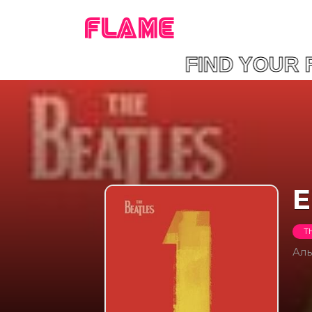
FLAME
FIND YOU
E
T
Ал