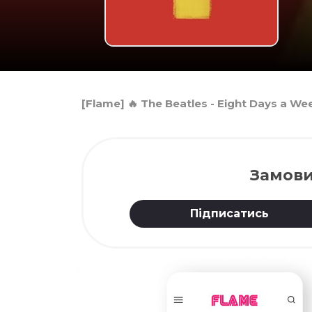
[Flame] 🔥 The Beatles - Eight Days a W
Замови
Підписатись