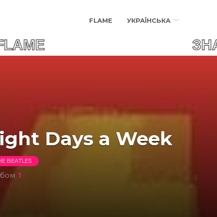
FLAME
УКРАЇНСЬКА
R FLAME ЗНАЙДИ С
ight Days a Week
HE BEATLES
ьбом
1