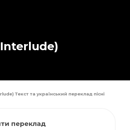
Interlude)
terlude) Текст та український переклад пісні
ти переклад