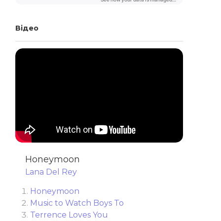
Відео
Honeymoon
Lana Del Rey
Honeymoon
Music to Watch Boys To
Terrence Loves You