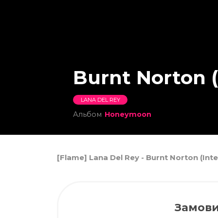
Burnt Norton (
LANA DEL REY
Альбом
Honeymoon
[Flame] Lana Del Rey - Burnt Norton (In
Замови