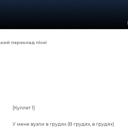
нський переклад пісні
[Куплет 1]
У мене вузли в грудях (В грудях, в грудях)