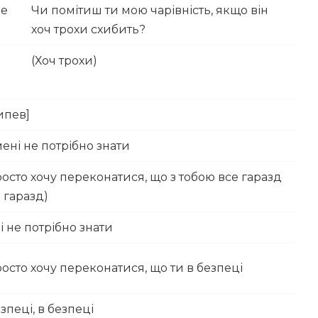
ne
Чи помітиш ти мою чарівність, якщо він
хоч трохи схибить?
(Хоч трохи)
ипев]
мені не потрібно знати
росто хочу переконатися, що з тобою все гаразд
е гаразд)
і не потрібно знати
росто хочу переконатися, що ти в безпеці
зпеці, в безпеці