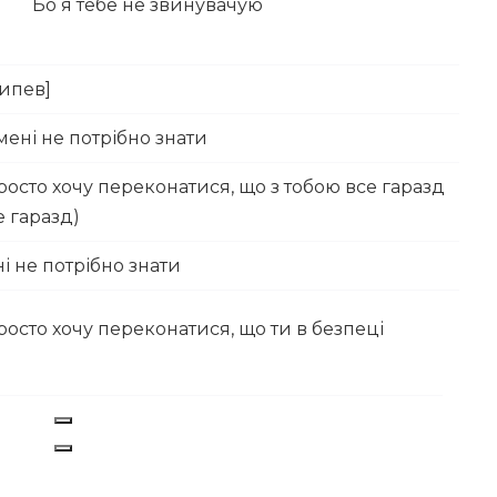
Бо я тебе не звинувачую
ипев]
мені не потрібно знати
росто хочу переконатися, що з тобою все гаразд
е гаразд)
і не потрібно знати
росто хочу переконатися, що ти в безпеці