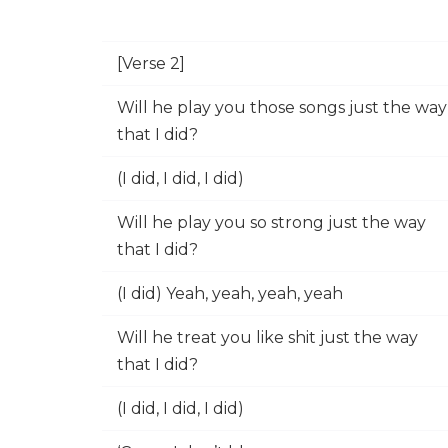
[Verse 2]
Will he play you those songs just the way
that I did?
(I did, I did, I did)
Will he play you so strong just the way
that I did?
(I did) Yeah, yeah, yeah, yeah
Will he treat you like shit just the way
that I did?
(I did, I did, I did)