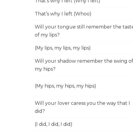
That’s why I left (Why I left)
That’s why I left (Whoo)
Will your tongue still remember the tast
of my lips?
(My lips, my lips, my lips)
Will your shadow remember the swing o
my hips?
(My hips, my hips, my hips)
Will your lover caress you the way that I
did?
(I did, I did, I did)