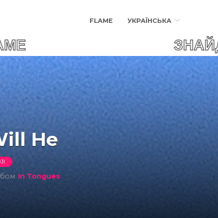
FLAME
УКРАЇНСЬКА
AME ЗНАЙДИ СВОЮ П
ill He
JI
ьбом
In Tongues