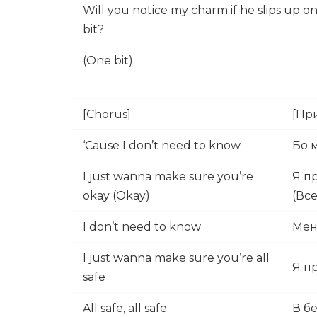
Will you notice my charm if he slips up o
bit?
(One bit)
[Chorus]
[Пр
‘Cause I don’t need to know
Бо 
I just wanna make sure you’re
Я п
okay (Okay)
(Вс
I don’t need to know
Мен
I just wanna make sure you’re all
Я п
safe
All safe, all safe
В бе