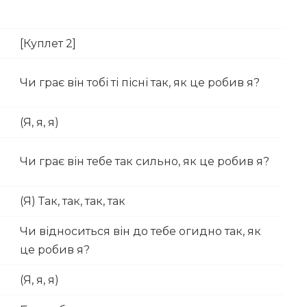
[Куплет 2]
Чи грає він тобі ті пісні так, як це робив я?
(Я, я, я)
Чи грає він тебе так сильно, як це робив я?
(Я) Так, так, так, так
Чи відноситься він до тебе огидно так, як
це робив я?
(Я, я, я)