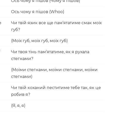
Ось чому я пішов (Чому я пішов)
Ось чому я пішов (Whoo)
e
Чи твій язик все ще пам’ятатиме смак моїх
губ?
(Моїх губ, моїх губ, моїх губ)
f
Чи твоя тінь пам’ятатиме, як я рухала
стегнами?
(Моїми стегнами, моїми стегнами, моїми
стегнами)
Чи твій коханий пеститиме тебе так, як це
робив я?
(Я, я, я)