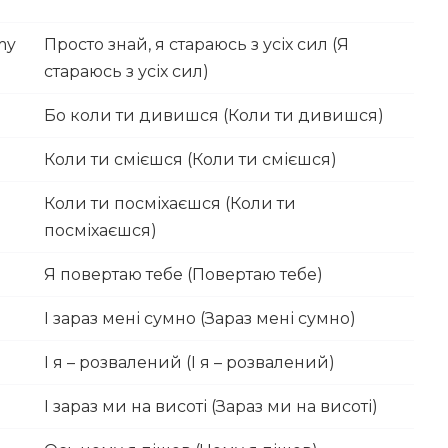
 my
Просто знай, я стараюсь з усіх сил (Я
стараюсь з усіх сил)
Бо коли ти дивишся (Коли ти дивишся)
Коли ти смієшся (Коли ти смієшся)
Коли ти посміхаєшся (Коли ти
посміхаєшся)
Я повертаю тебе (Повертаю тебе)
І зараз мені сумно (Зараз мені сумно)
І я – розвалений (І я – розвалений)
І зараз ми на висоті (Зараз ми на висоті)