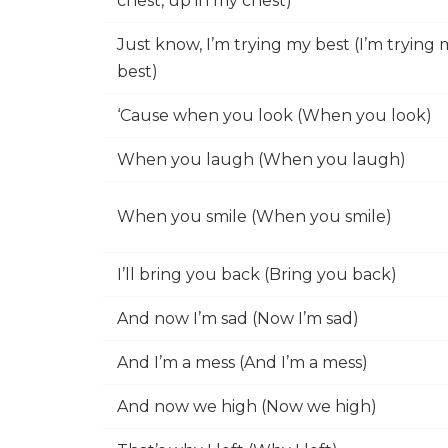
chest, up in my chest)
Just know, I’m trying my best (I’m trying
best)
‘Cause when you look (When you look)
When you laugh (When you laugh)
When you smile (When you smile)
I’ll bring you back (Bring you back)
And now I’m sad (Now I’m sad)
And I’m a mess (And I’m a mess)
And now we high (Now we high)