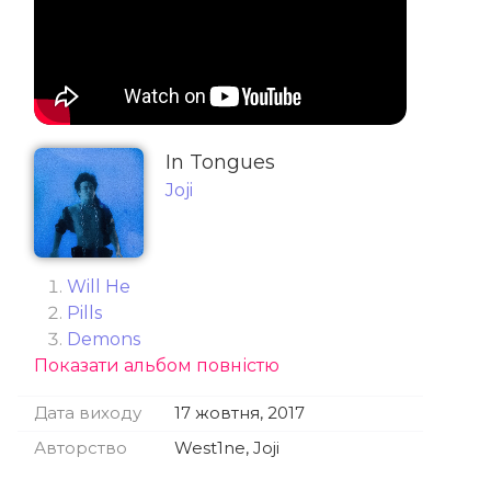
In Tongues
Joji
Will He
Pills
Demons
Показати альбом повністю
Window
Bitter Fuck
Дата виходу
17 жовтня, 2017
​worldstar money (Interlude)
Авторство
West1ne, Joji