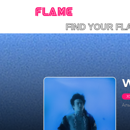
FLAME
FIND YOUR FL
W
JO
Ал