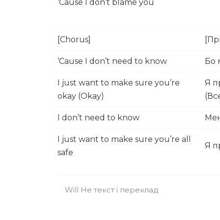
‘Cause I don’t blame you
[Chorus]
[Пр
‘Cause I don’t need to know
Бо 
I just want to make sure you’re
Я п
okay (Okay)
(Вс
I don’t need to know
Мен
I just want to make sure you’re all
Я п
safe
Will He текст і переклад