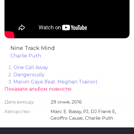
Nine Track Mind
Charlie Puth
One Call Away
Dangerously
Marvin Gaye (feat. Meghan Trainor)
Показати альбом повністю
Losing My Mind
We Don't Talk Anymore (feat. Selena Gomez)
Дата виходу
29 січня, 2016
My Gospel
Up All Night
Авторство
Marc E. Bassy, PJ, DJ Frank E,
Left Right Left
Geoffro Cause, Charlie Puth
Then There's You
Suffer