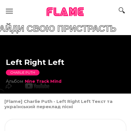
FLAME
СВОЮ ПРИСТРАСТЬ
Left Right Left
CHARLIE PUTH
Альбом
Nine Track Mind
[Flame] Charlie Puth - Left Right Left Текст та
український переклад пісні