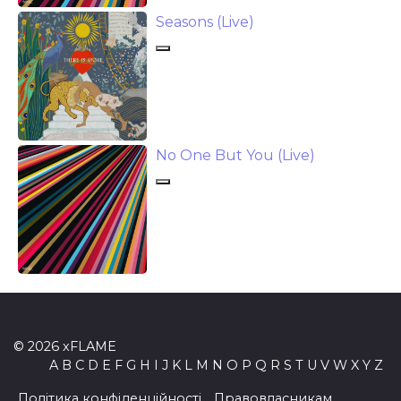
Seasons (Live)
No One But You (Live)
© 2026 xFLAME
A
B
C
D
E
F
G
H
I
J
K
L
M
N
O
P
Q
R
S
T
U
V
W
X
Y
Z
Політика конфіденційності
Правовласникам