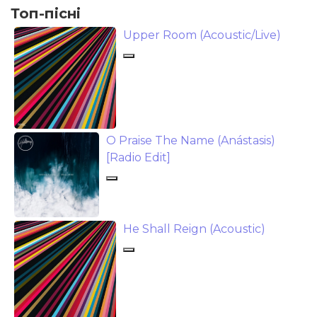
Топ-пісні
Upper Room (Acoustic/Live)
O Praise The Name (Anástasis)
[Radio Edit]
He Shall Reign (Acoustic)