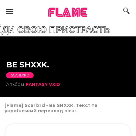
FLAME
ВОЮ ПРИСТРАСТЬ
BE SHXXK.
SCARLXRD
Альбом
FANTASY VXID
[Flame] Scarlxrd - BE SHXXK. Текст та
український переклад пісні