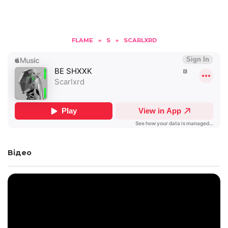
FLAME
»
S
»
SCARLXRD
Відео