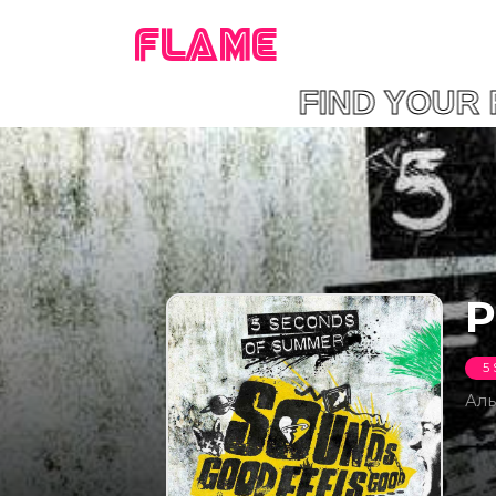
FLAME
FIND YOU
P
5
Ал