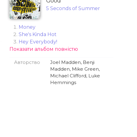
Good
5 Seconds of Summer
Money
She's Kinda Hot
Hey Everybody!
Показати альбом повністю
Permanent Vacation
Jet Black Heart
Авторство
Joel Madden, Benji
Catch Fire
Madden, Mike Green,
Safety Pin
Michael Clifford, Luke
Waste the Night
Hemmings
Vapor
Castaway
The Girl Who Cried Wolf
Broken Home
Fly Away
Invisible
Airplanes