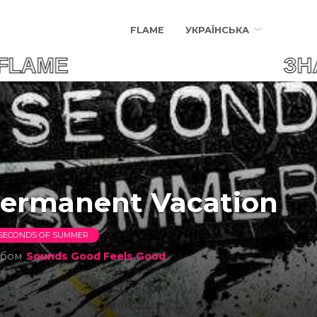
FLAME
УКРАЇНСЬКА
R FLAME ЗНАЙДИ СВ
ermanent Vacation
 SECONDS OF SUMMER
ьбом
Sounds Good Feels Good