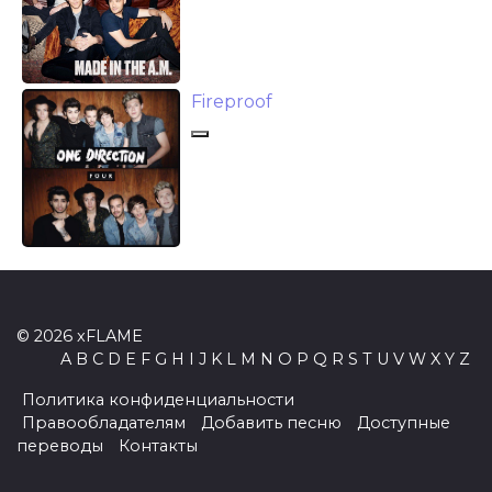
Fireproof
© 2026 xFLAME
A
B
C
D
E
F
G
H
I
J
K
L
M
N
O
P
Q
R
S
T
U
V
W
X
Y
Z
Политика конфиденциальности
Правообладателям
Добавить песню
Доступные
переводы
Контакты