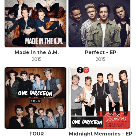
Made in the A.M.
Perfect - EP
2015
2015
FOUR
Midnight Memories - EP