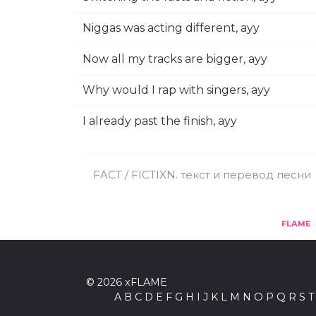
Niggas was acting different, ayy
Now all my tracks are bigger, ayy
Why would I rap with singers, ayy
I already past the finish, ayy
FACT / FICTIXN. текст и перевод песни
FLAME
© 2026 xFLAME
A
B
C
D
E
F
G
H
I
J
K
L
M
N
O
P
Q
R
S
T