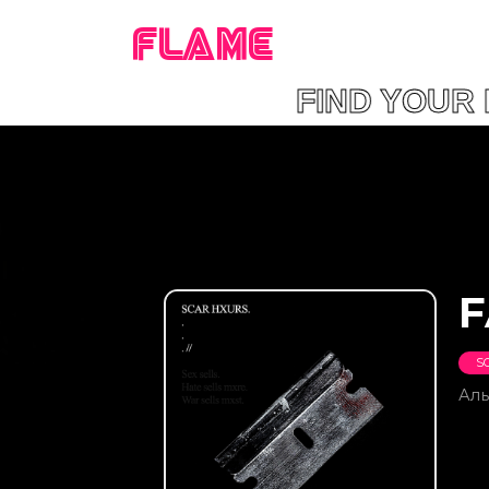
FLAME
FIND YOUR
F
S
Ал