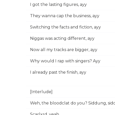
I got the lasting figures, ayy
They wanna cap the business, ayy
Switching the facts and fiction, ayy
Niggas was acting different, ayy
Now all my tracks are bigger, ayy
Why would I rap with singers? Ayy
I already past the finish, ayy
[Interlude]
Weh, the bloodclat do you? Siddung, si
Scarlxrd, yeah