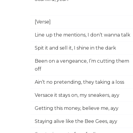
[Verse]
Line up the mentions, I don’t wanna talk
Spit it and sell it, I shine in the dark
Been on a vengeance, I’m cutting them
off
Ain’t no pretending, they taking a loss
Versace it stays on, my sneakers, ayy
Getting this money, believe me, ayy
Staying alive like the Bee Gees, ayy