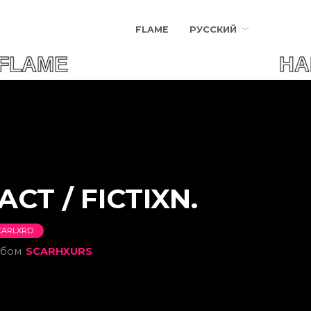
FLAME
РУССКИЙ
 FLAME НАЙДИ СВО
ACT / FICTIXN.
CARLXRD
ьбом
SCARHXURS