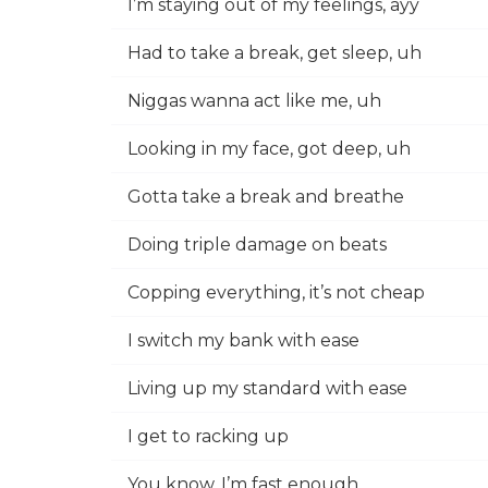
I’m staying out of my feelings, ayy
Had to take a break, get sleep, uh
Niggas wanna act like me, uh
Looking in my face, got deep, uh
Gotta take a break and breathe
Doing triple damage on beats
Copping everything, it’s not cheap
I switch my bank with ease
Living up my standard with ease
I get to racking up
You know, I’m fast enough