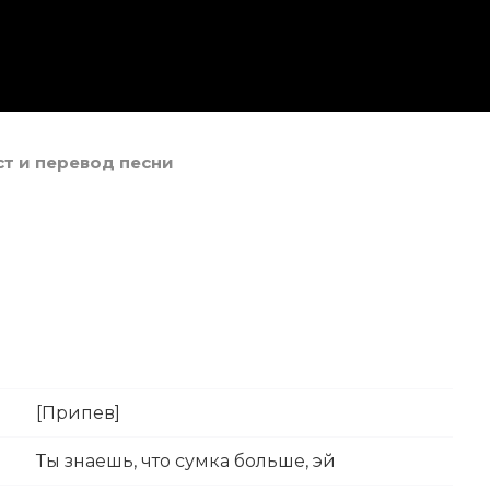
екст и перевод песни
[Припев]
Ты знаешь, что сумка больше, эй