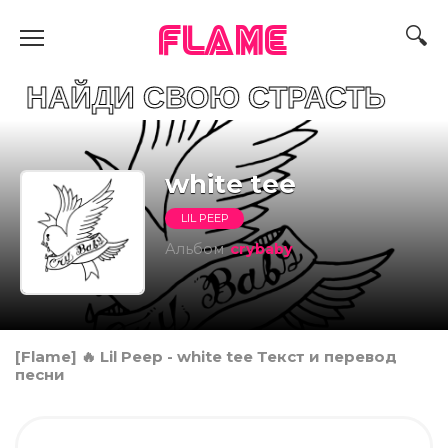
FLAME
И СВОЮ СТРАСТЬ
​white tee
LIL PEEP
Альбом
​crybaby
[Flame] 🔥 Lil Peep - ​white tee Текст и перевод
песни