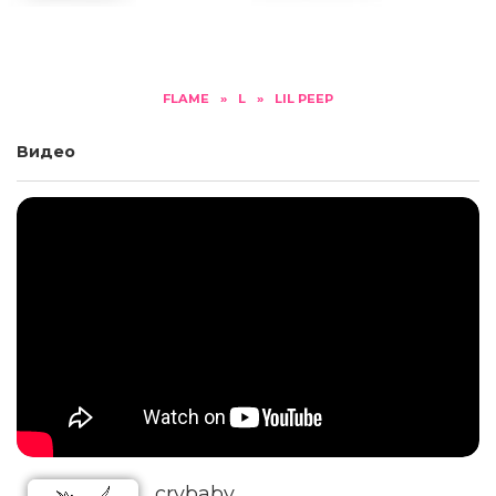
FLAME
»
L
»
LIL PEEP
Видео
​crybaby