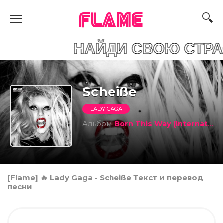
FLAME
НАЙДИ СВОЮ СТРАС
Scheiße
LADY GAGA
Альбом
Born This Way (International Special Edition Version)
[Flame] 🔥 Lady Gaga - Scheiße Текст и перевод
песни