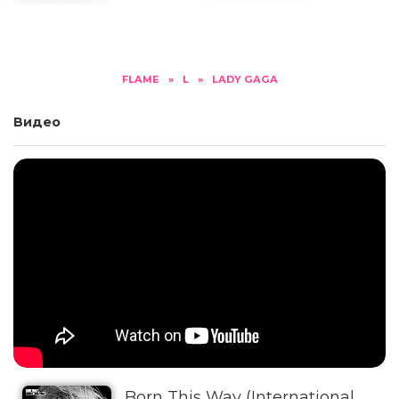
FLAME
»
L
»
LADY GAGA
Видео
Born This Way (International