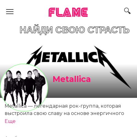
FLAME
ДИ СВОЮ СТРАСТЬ
Metallica
Metallica — легендарная рок-группа, которая
выстроила свою славу на основе энергичного
рок-метала и бескомпромиссного стиля
Еще
исполнения. Она была основана Джеймсом
Гэтфилдом (вокал, гитара) и Ларсом Ульрихом