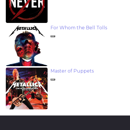
песни в сопровождении симфонического
оркестра под руководством Майкла Тилсона
Томаса. Это было не просто объединением двух
разных жанров, но и уникальным и удачным
For Whom the Bell Tolls
экспериментом в истории рок-музыки.
Одноименный альбом S&M, вышедший в 1999
году, содержал запись этого концерта и
несколько новых песен, написанных
специально для релиза. Лонгплей стал весомым
вкладом в историю музыки, поднялся на
Master of Puppets
вершину музыкальных чартов и получил
признание как среди поклонников группы, так
и среди критиков. S&M подчеркнул
универсальность Metallica, а также показал их
способность выходить за рамки традиционного
рок-звучания.
В 2000-е годы Metallica подарили нам альбомы