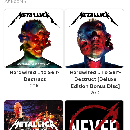
Альбомы
(ударные) в 1981 году. Гэтфилд и Ульрих решили
объединиться и создать музыкальный проект,
который отличался бы агрессивным звучанием
и сильной энергетикой. Чуть позже к составу
Metallica присоединились бас-гитарист Клифф
Бертон и гитарист Керк Хэмметт.
Metallica выпустил дебютный альбом Kill ‘Em All в
1983 году, мгновенно получив популярность
среди рок-слушателей. Но настоящим громким
Hardwired... to Self-
Hardwired... To Self-
прорывом для них стал лонгплей Master of
Destruct
Destruct [Deluxe
Puppets 1986 года, до сих пор считающийся
2016
Edition Bonus Disc]
шедевром жанра рок-метал.
2016
Одновременно с бешеным успехом на фоне
релиза альбома группа столкнулась с трагедией
— гибелью бас-гитариста Клиффа Бертона в
автокатастрофе во время гастрольного тура 1986
года. Невзирая на большой удар для Metallica в