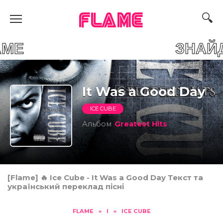
FLAME
R FLAME ЗНАЙДИ СВ
It Was a Good Day
ICE CUBE
Альбом
Greatest Hits
[Flame] 🔥 Ice Cube - It Was a Good Day Текст та
український переклад пісні
FLAME
»
I
»
ICE CUBE