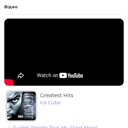
Відео
Greatest Hits
Ice Cube
Pushin' Weight (feat. Mr. Short Khop)